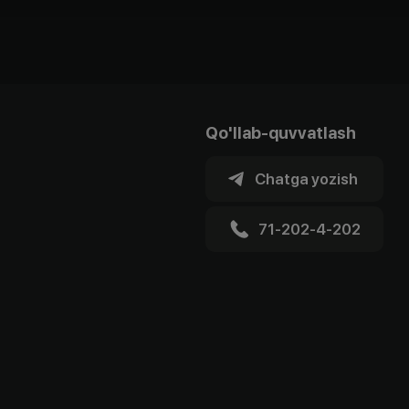
Qo'llab-quvvatlash
Chatga yozish
71-202-4-202