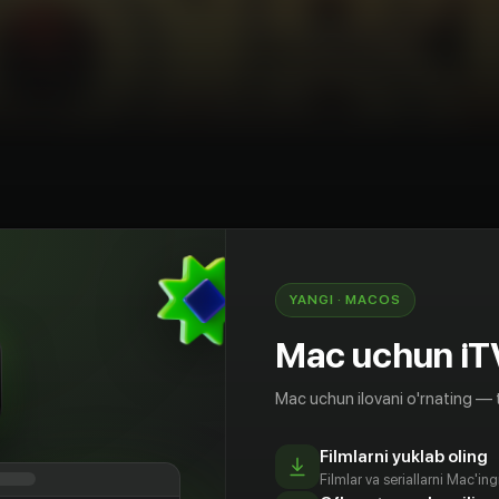
diya
Sarguzashtlar
Oilaviy
AQSh
YANGI · MACOS
хардт переезжает вместе с семьёй из
Mac uchun iT
у. Там он вместе с двумя новыми друзьями
естной популяции редких сов, бросает вызов
Mac uchun ilovani o'rnating — 
нам, продажным политикам и бездарным
ные решимости защитить свою окружающую
ого воздействия, друзья готовы на всё, чтобы
Filmlarni yuklab oling
Filmlar va seriallarni Mac'in
совершить большую ошибку.