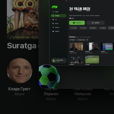
Shior
:
Пришло вре
Byudjet
:
$15 000 000
Til
:
rus
Sifati
:
HD
Suratga olish guruhi
Кларк Грегг
Логан
Тим Блейк
Нил 
Лерман
Нельсон
Aktyor
Ak
Aktyor
Aktyor