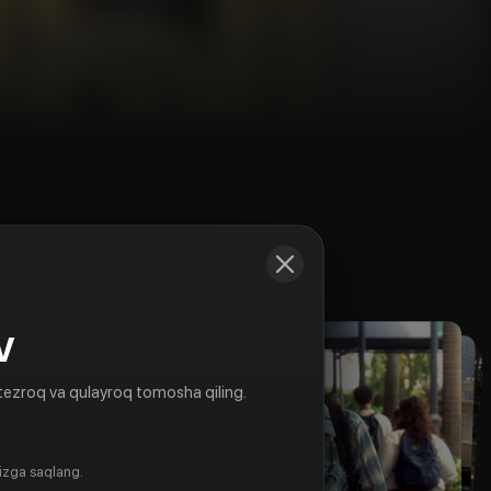
Kadrlar
V
tezroq va qulayroq tomosha qiling.
gizga saqlang.