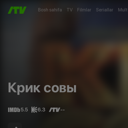
Bosh sahifa
TV
Filmlar
Seriallar
Mult
Крик совы
5.5
6.3
--