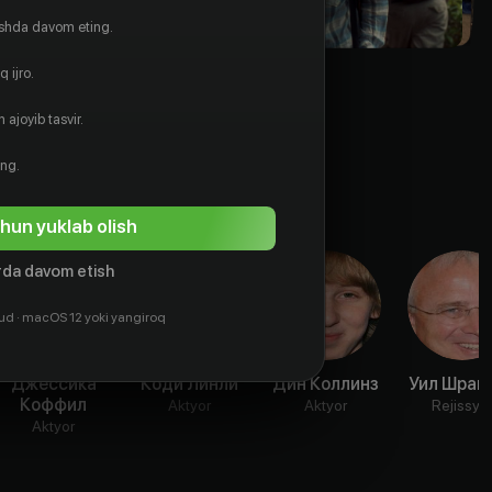
ishda davom eting.
 ijro.
 ajoyib tasvir.
ing.
hun yuklab olish
da davom etish
ud · macOS 12 yoki yangiroq
Джессика
Коди Линли
Дин Коллинз
Уил Шрай
Коффил
Aktyor
Aktyor
Rejissyo
Aktyor