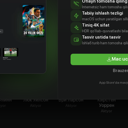
Oflayn tomosha qiling
мя защищать братьев меньших
Internetsiz ham tomosha qil
Tabiiy ishlash tezligi
macOS uchun yaratilgan silliq
Tiniq 4K sifat
HDR qo'llab-quvvatlashi bilan
Tasvir ustida tasvir
Ishlаб turib ham tomosha qil
Mac uc
Brauzer
App Store'da mavj
Флинн
Люк Уилсон
Бри Ларсон
Кирстен
Уоррен
tyor
Aktyor
Aktyor
Aktyor