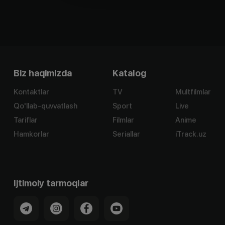
Biz haqimizda
Katalog
Kontaktlar
TV
Multfilmlar
Qo'llab-quvvatlash
Sport
Live
Tariflar
Filmlar
Anime
Hamkorlar
Seriallar
iTrack.uz
Ijtimoiy tarmoqlar