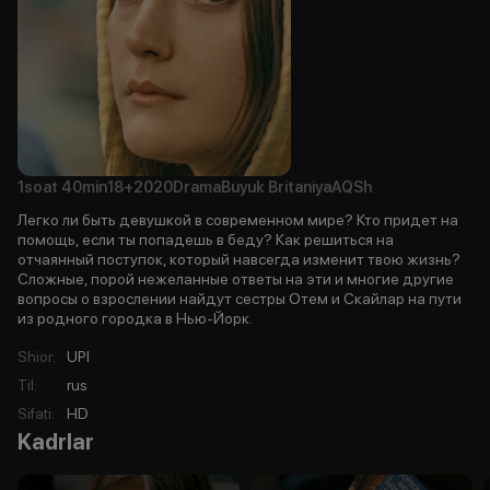
1soat
40min
18+
2020
Drama
Buyuk Britaniya
AQSh
Легко ли быть девушкой в современном мире? Кто придет на
помощь, если ты попадешь в беду? Как решиться на
отчаянный поступок, который навсегда изменит твою жизнь?
Сложные, порой нежеланные ответы на эти и многие другие
вопросы о взрослении найдут сестры Отем и Скайлар на пути
из родного городка в Нью-Йорк.
Shior
:
UPI
Til
:
rus
Sifati
:
HD
Kadrlar