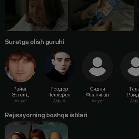
Suratga olish guruhi
Райан
Теодор
Сидни
Тал
Эгголд
Пеллерен
Фланиган
Райд
Aktyor
Aktyor
Aktyor
Akty
Rejissyorning boshqa ishlari