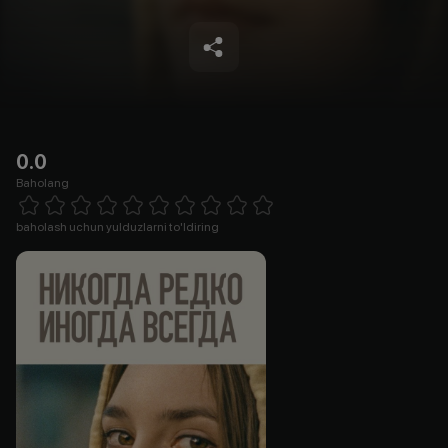
0.0
Baholang
Empty
1 Star
2 Stars
3 Stars
4 Stars
5 Stars
6 Stars
7 Stars
8 Stars
9 Stars
10 Stars
baholash uchun yulduzlarni to'ldiring