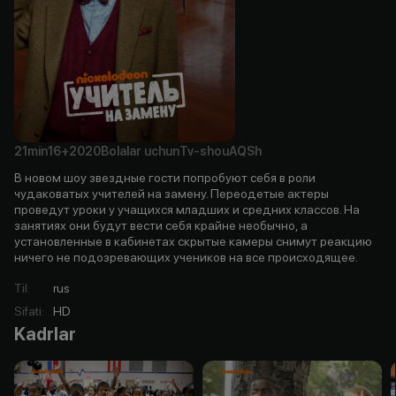
21min
16+
2020
Bolalar uchun
Tv-shou
AQSh
В новом шоу звездные гости попробуют себя в роли
чудаковатых учителей на замену. Переодетые актеры
проведут уроки у учащихся младших и средних классов. На
занятиях они будут вести себя крайне необычно, а
установленные в кабинетах скрытые камеры снимут реакцию
ничего не подозревающих учеников на все происходящее.
Til
:
rus
Sifati
:
HD
Kadrlar