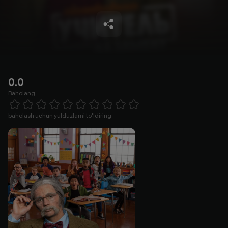
0.0
Baholang
Empty
1 Star
2 Stars
3 Stars
4 Stars
5 Stars
6 Stars
7 Stars
8 Stars
9 Stars
10 Stars
baholash uchun yulduzlarni to'ldiring