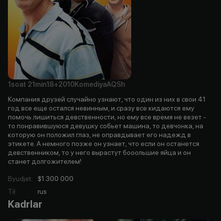
1soat
21min
18+
2010
Komediya
AQSh
Компания друзей случайно узнают, что один из них в свои 41
год все еще остался невинным, и сразу все кидаются ему
помочь лишиться девственности, но ему все время не везет -
то понравившуюся девушку собьет машина, то девчонка, на
которую он положил глаз, не оправдывает его надежд в
этикете. А немного позже он узнает, что если он останется
девственником, то у него вырастут бооольшие яйца и он
станет долгожителем!
Byudjet
:
$1 300 000
Til
:
rus
Kadrlar