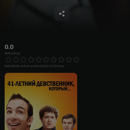
0.0
Baholang
Empty
1 Star
2 Stars
3 Stars
4 Stars
5 Stars
6 Stars
7 Stars
8 Stars
9 Stars
10 Stars
baholash uchun yulduzlarni to'ldiring