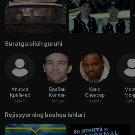
Suratga olish guruhi
Алисса
Брайан
Крис
Мир
Креймер
Коллен
Спенсер
Мон
Aktyor
Aktyor
Aktyor
Akty
Rejissyorning boshqa ishlari