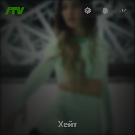
UZ
Хейт