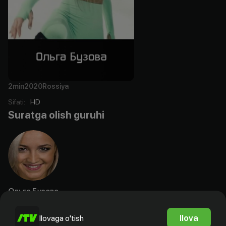
2min
2020
Rossiya
Sifati
:
HD
Suratga olish guruhi
Ольга Бузова
Aktyor
Ilova
Ilovaga o'tish