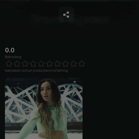
0.0
Baholang
Empty
1 Star
2 Stars
3 Stars
4 Stars
5 Stars
6 Stars
7 Stars
8 Stars
9 Stars
10 Stars
baholash uchun yulduzlarni to'ldiring