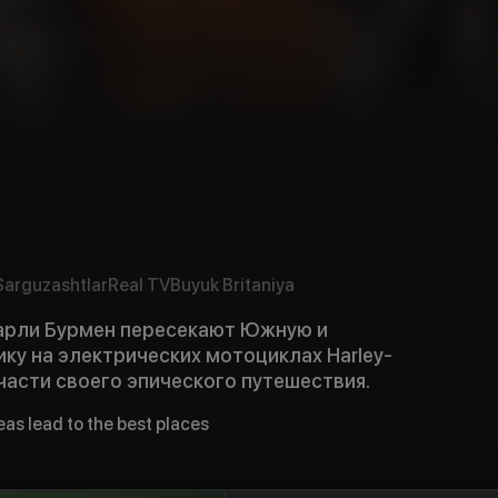
Sarguzashtlar
Real TV
Buyuk Britaniya
арли Бурмен пересекают Южную и
ку на электрических мотоциклах Harley-
 части своего эпического путешествия.
eas lead to the best places