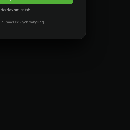
da davom etish
ud · macOS 12 yoki yangiroq