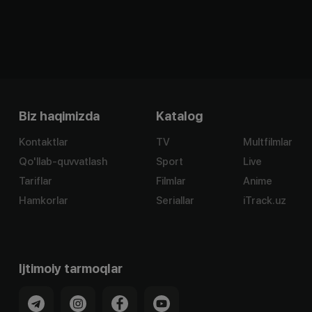
Biz haqimizda
Katalog
Kontaktlar
TV
Multfilmlar
Qo'llab-quvvatlash
Sport
Live
Tariflar
Filmlar
Anime
Hamkorlar
Seriallar
iTrack.uz
Ijtimoiy tarmoqlar