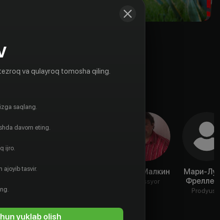
V
tezroq va qulayroq tomosha qiling.
gizga saqlang.
ishda davom eting.
 ijro.
 ajoyib tasvir.
Энтони Сек
Дэвид
Расс Малкин
Мари-Лу
Алексаниан
Фреллес
Aktyor
Rejissyor
ing.
Rejissyor
Prodyuse
hun yuklab olish