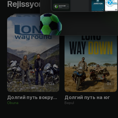
Rejissyorning boshqa ishlari
12
+
0
+
Долгий путь вокруг Земли
Долгий путь на юг
Obuna
Bepul