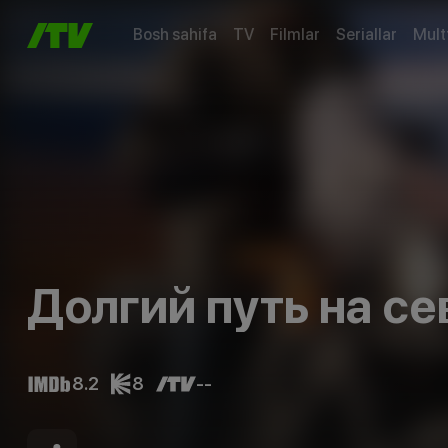
Bosh sahifa
TV
Filmlar
Seriallar
Mult
Долгий путь на се
8.2
8
--