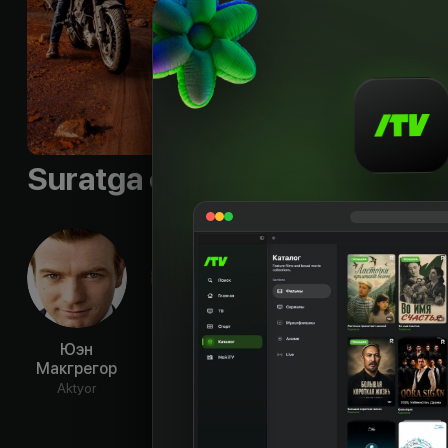
Suratga olish guruhi
Юэн
Дэвид
Расс Малкин
Ча
Макгрегор
Алексаниан
Бу
Aktyor
Aktyor
Aktyor
Ak