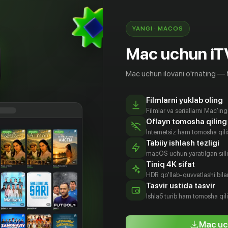
YANGI · MACOS
Mac uchun iT
Mac uchun ilovani o'rnating — 
Filmlarni yuklab oling
Filmlar va seriallarni Mac'in
Oflayn tomosha qiling
Internetsiz ham tomosha qil
Tabiiy ishlash tezligi
macOS uchun yaratilgan silliq
Tiniq 4K sifat
HDR qo'llab-quvvatlashi bilan
рли
Джеймс
Клаудио фон
Тейлор
Tasvir ustida tasvir
рмен
Саймак
Планта
Эстевез
Ishlаб turib ham tomosha qil
tyor
Aktyor
Aktyor
Aktyor
Mac uc