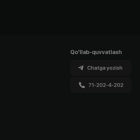
Qo'llab-quvvatlash
Chatga yozish
71-202-4-202