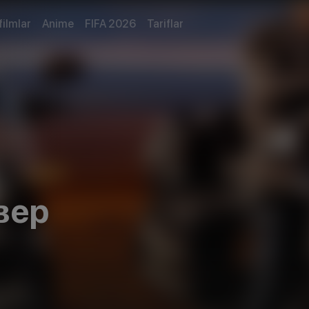
filmlar
Anime
FIFA 2026
Tariflar
вер