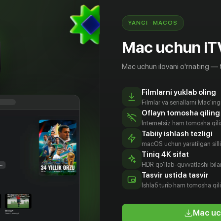
YANGI · MACOS
Mac uchun iT
Mac uchun ilovani o'rnating — 
Filmlarni yuklab oling
Filmlar va seriallarni Mac'in
Oflayn tomosha qiling
Internetsiz ham tomosha qil
Tabiiy ishlash tezligi
macOS uchun yaratilgan silliq
Tiniq 4K sifat
HDR qo'llab-quvvatlashi bilan
Шуяо
Линь Йовэй
Сяо Чжань
Хуанъян
Tasvir ustida tasvir
Тяньтянь
tyor
Aktyor
Aktyor
Ishlаб turib ham tomosha qil
Aktyor
Mac uc