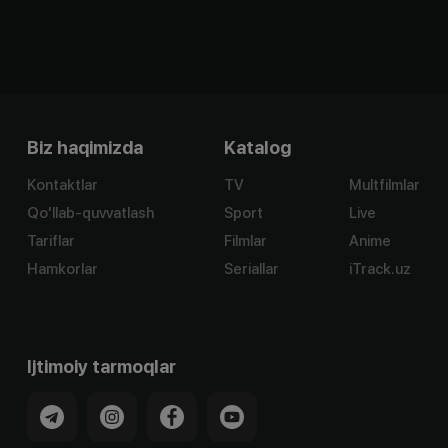
Biz haqimizda
Katalog
Kontaktlar
TV
Multfilmlar
Qo'llab-quvvatlash
Sport
Live
Tariflar
Filmlar
Anime
Hamkorlar
Seriallar
iTrack.uz
Ijtimoiy tarmoqlar