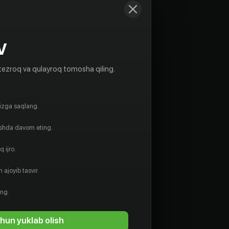
V
tezroq va qulayroq tomosha qiling.
gizga saqlang.
ishda davom eting.
 ijro.
 ajoyib tasvir.
Чэнь
Чэнь
Юйшань
Юйшань
ing.
Rejissyor
Prodyuser
hun yuklab olish