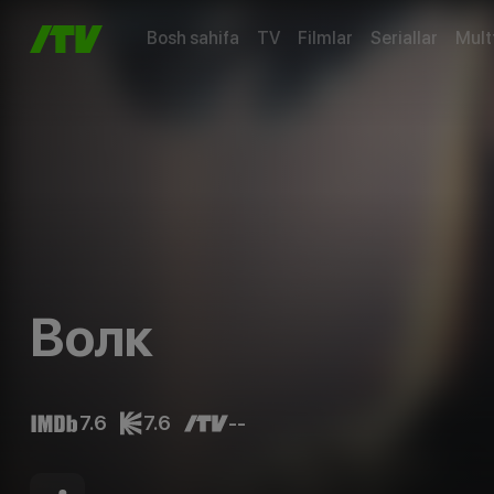
Bosh sahifa
TV
Filmlar
Seriallar
Mult
Волк
7.6
7.6
--