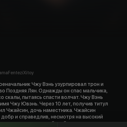
ama
Fentezi
Xitoy
военачальник Чжу Вэнь узурпировал трон и
о Поздняя Лян. Однажды он спас мальчика,
о скалы, пытаясь спасти волчат. Чжу Вэнь
 имя Чжу Ювэнь. Через 10 лет, получив титул
ил Чжайсин, дочь наместника. Чжайсин
 добр и справедлив, несмотря на высокий
 оказались втянуты в борьбу за власть.