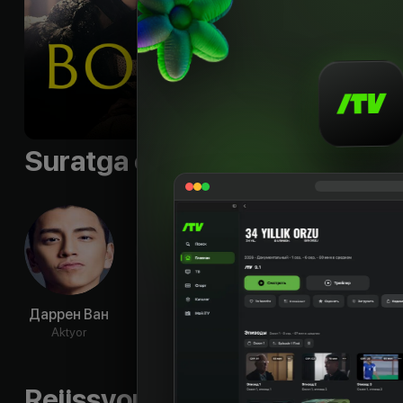
Til
:
rus
Sifati
:
HD
Suratga olish guruhi
Даррен Ван
Ли Цинь
Синь Чжилэй
Ко 
Aktyor
Aktyor
Aktyor
Ak
Rejissyorning boshqa ishlari