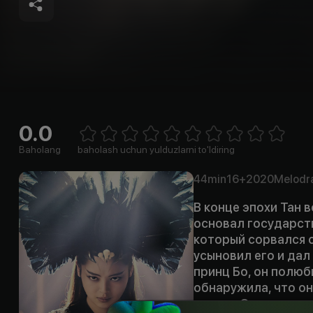
0.0
Empty
1 Star
2 Stars
3 Stars
4 Stars
5 Stars
6 Stars
7 Stars
8 Stars
9 Stars
10 Stars
Baholang
baholash uchun yulduzlarni to'ldiring
44min
16+
2020
Melodr
В конце эпохи Тан 
основал государств
который сорвался с
усыновил его и дал
принц Бо, он полюб
обнаружила, что он
статус. Они вместе