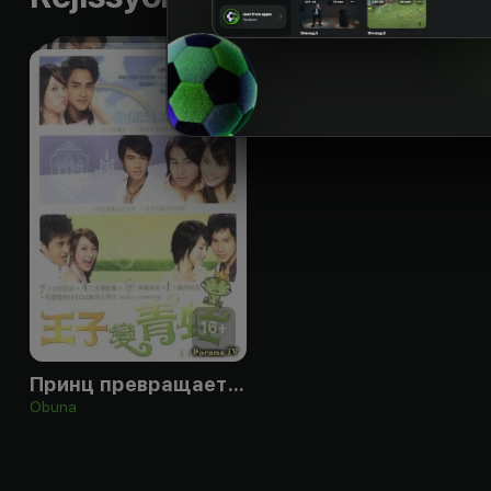
16
+
Принц превращается в лягушку
Obuna