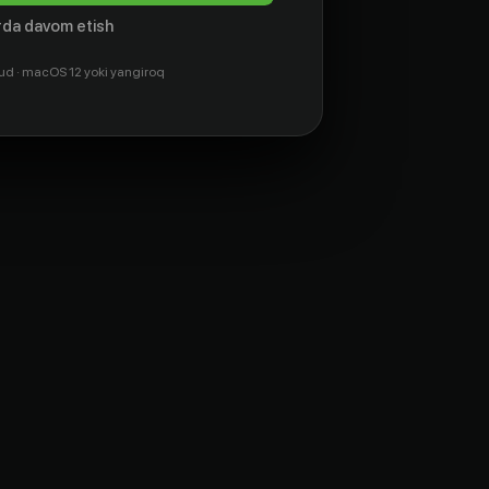
da davom etish
ud · macOS 12 yoki yangiroq