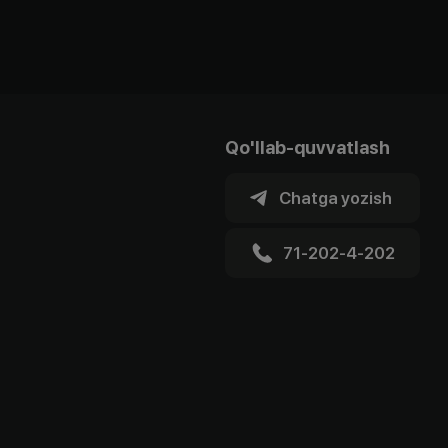
Qo'llab-quvvatlash
Chatga yozish
71-202-4-202