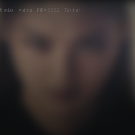
filmlar
Anime
FIFA 2026
Tariflar