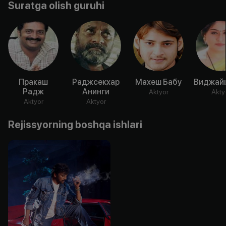
Suratga olish guruhi
Пракаш
Раджсекхар
Махеш Бабу
Виджай
Радж
Анинги
Aktyor
Akty
Aktyor
Aktyor
Rejissyorning boshqa ishlari