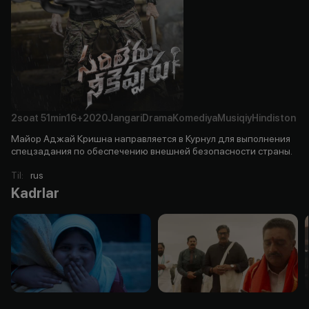
2soat
51min
16+
2020
Jangari
Drama
Komediya
Musiqiy
Hindiston
Майор Аджай Кришна направляется в Курнул для выполнения
спецзадания по обеспечению внешней безопасности страны.
Til
:
rus
Kadrlar