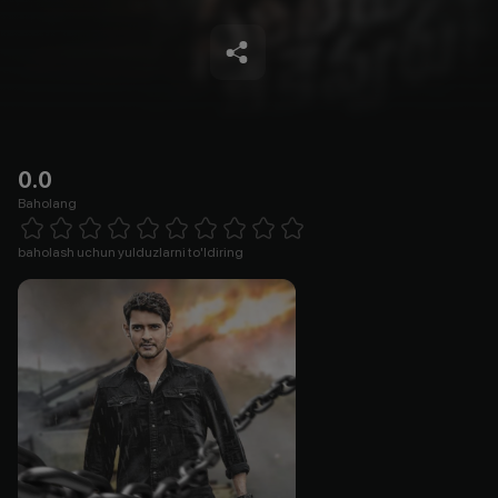
0.0
Baholang
Empty
1 Star
2 Stars
3 Stars
4 Stars
5 Stars
6 Stars
7 Stars
8 Stars
9 Stars
10 Stars
baholash uchun yulduzlarni to'ldiring