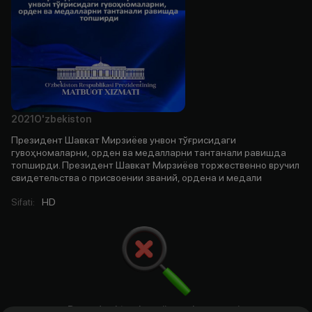
2021
O'zbekiston
Президент Шавкат Мирзиёев унвон тўғрисидаги
гувоҳномаларни, орден ва медалларни тантанали равишда
топширди. Президент Шавкат Мирзиёев торжественно вручил
свидетельства о присвоении званий, ордена и медали
Sifati
:
HD
Bu yerda aktyorlar, rejissyorlar. ssenariy