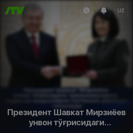
UZ
Президент Шавкат Мирзиёев
унвон тўғрисидаги
гувоҳномаларни, орден ва