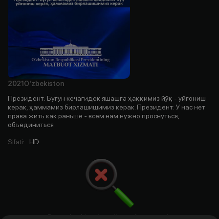
2021
O'zbekiston
Президент: Бугун кечагидек яшашга ҳаққимиз йўқ - уйғониш
керак, ҳаммамиз бирлашишимиз керак. Президент: У нас нет
права жить как раньше - всем нам нужно проснуться,
объединиться
Sifati
:
HD
Bu yerda aktyorlar, rejissyorlar. ssenariy