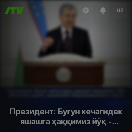
UZ
Президент: Бугун кечагидек
яшашга ҳаққимиз йўқ -
уйғониш керак, ҳаммамиз