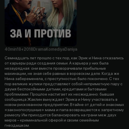
40min
18+
2018
Drama
Komediya
Daniya
Семнадцать лет прошло с тех пор, как Эрик и Нина отказались
от карьеры ради создания семьи. А карьера у них была
незаурядная: они вместе проворачивали прибыльные
махинации, не зная себе равных в воровском деле. Когда же
Нина забеременела, с преступностью было покончено. С тех
пор великие жулики представляют собой неприметную пару с
двумя беспокойными детьми, кредитами и бытовыми
проблемами. Прошлое настигает их неожиданно: бывшая
сообщница Жаклин вынуждает Эрика и Нину участвовать в
новом рискованном предприятии. Втайне от детей и знакомых
«законопослушные» мама и папа возвращаются к запретному
ремеслу. Им приходится балансировать на грани меж двух
миров – криминальной сферой и своим семейным
гнездышком.