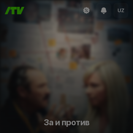
UZ
За и против