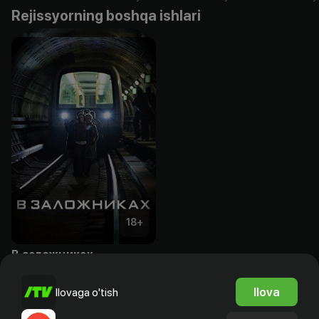
Rejissyorning boshqa ishlari
18
+
В заложниках
Obuna
Ilova
Ilovaga o'tish