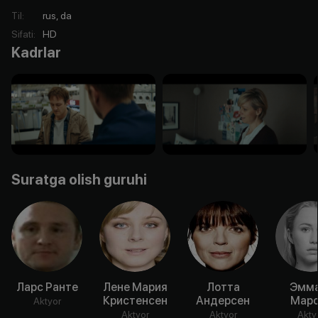
Til
:
rus, da
Sifati
:
HD
Kadrlar
Suratga olish guruhi
Ларс Ранте
Лене Мария
Лотта
Эмма
Кристенсен
Андерсен
Маро
Aktyor
Aktyor
Aktyor
Akty