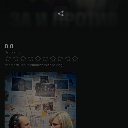
0.0
Baholang
Empty
1 Star
2 Stars
3 Stars
4 Stars
5 Stars
6 Stars
7 Stars
8 Stars
9 Stars
10 Stars
baholash uchun yulduzlarni to'ldiring