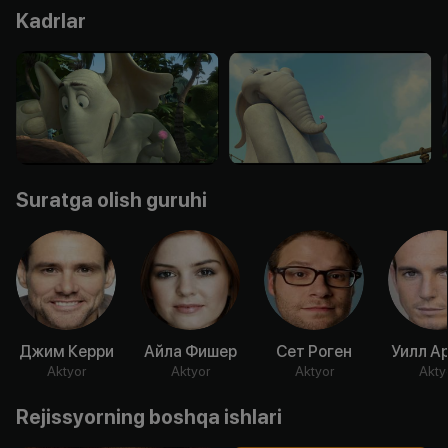
Kadrlar
Suratga olish guruhi
Джим Керри
Айла Фишер
Сет Роген
Уилл А
Aktyor
Aktyor
Aktyor
Akty
Rejissyorning boshqa ishlari