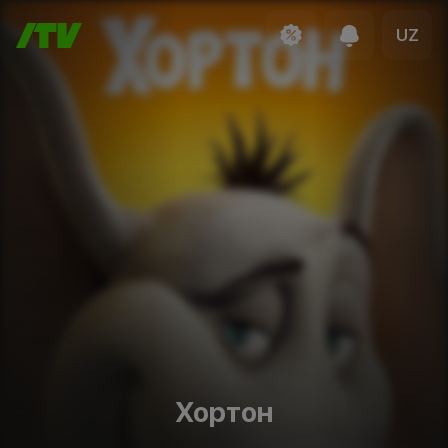
UZ
Хортон