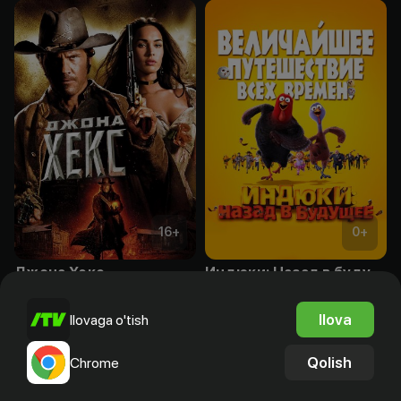
16
+
0
+
Джона Хекс
Индюки: Назад в будущее
Bepul
Obuna
Ilova
Ilovaga o'tish
Qolish
Chrome