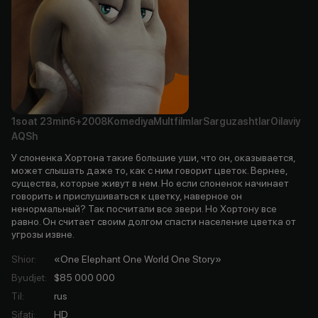
1soat
23min
6+
2008
Komediya
Multfilmlar
Sarguzashtlar
Oilaviy
AQSh
У слоненка Хортона такие большие уши, что он, оказывается,
может слышать даже то, как с ним говорит цветок. Вернее,
существа, которые живут в нем. Но если слоненок начинает
говорить и прислушиваться к цветку, наверное он
ненормальный? Так посчитали все звери. Но Хортону все
равно. Он считает своим долгом спасти население цветка от
угрозы извне.
Shior
:
«One Elephant One World One Story»
Byudjet
:
$85 000 000
Til
:
rus
Sifati
:
HD