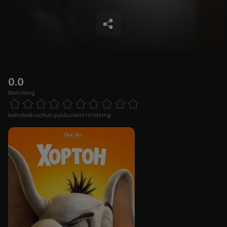
0.0
Baholang
Empty
1 Star
2 Stars
3 Stars
4 Stars
5 Stars
6 Stars
7 Stars
8 Stars
9 Stars
10 Stars
baholash uchun yulduzlarni to'ldiring