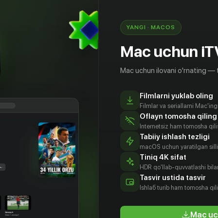
YANGI · MACOS
Mac uchun iT
Mac uchun ilovani o'rnating — 
Filmlarni yuklab oling
Filmlar va seriallarni Mac'in
Oflayn tomosha qiling
Internetsiz ham tomosha qil
Tabiiy ishlash tezligi
macOS uchun yaratilgan silliq
Tiniq 4K sifat
HDR qo'llab-quvvatlashi bilan
рис
Фрэнк
Минди Кон
Джефф
Tasvir ustida tasvir
Марш
Уэлкер
Данэм
Aktyor
Ishlаб turib ham tomosha qil
tyor
Aktyor
Aktyor
Mac uc