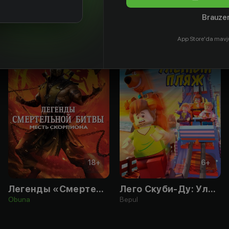
Brauzer
App Store'da mavj
18
+
6
+
Легенды «Смертельной битвы»: Месть Скорпиона
Лего Скуби-Ду: Улётный пляж
Obuna
Bepul