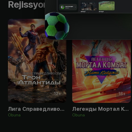
Rejissyorning boshqa ishlari
12
+
18
+
Лига Справедливости: Трон Атлантиды
Легенды Мортал Комбат: Матч Кейджа
Obuna
Obuna