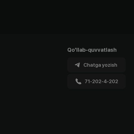
Qo'llab-quvvatlash
Chatga yozish
71-202-4-202