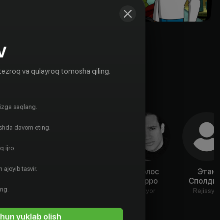
V
tezroq va qulayroq tomosha qiling.
gizga saqlang.
ishda davom eting.
 ijro.
 ajoyib tasvir.
Грэй
Джонни Рис
Карлос
Этан
Гриффин
Ферро
Сполди
Aktyor
ing.
Aktyor
Aktyor
Rejissyo
hun yuklab olish