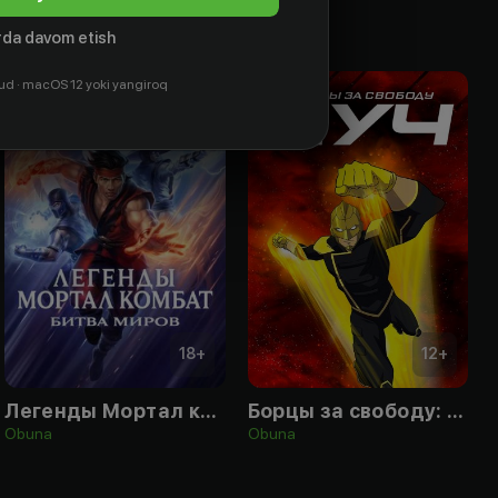
da davom etish
ud · macOS 12 yoki yangiroq
18
+
12
+
Легенды Мортал комбат: Битва миров
Борцы за свободу: Луч
Obuna
Obuna