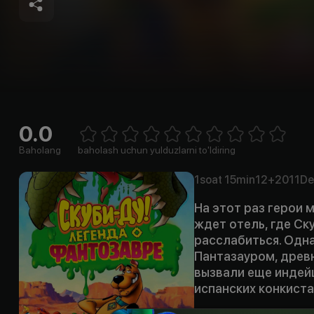
0.0
Empty
1 Star
2 Stars
3 Stars
4 Stars
5 Stars
6 Stars
7 Stars
8 Stars
9 Stars
10 Stars
Baholang
baholash uchun yulduzlarni to'ldiring
1soat
15min
12+
2011
De
На этот раз герои 
ждет отель, где Ск
расслабиться. Одна
Пантазауром, древн
вызвали еще индей
испанских конкист