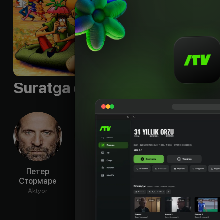
Til
:
rus
Sifati
:
HD
Suratga olish guruhi
Петер
Джесс
Мэттью
Мо
Стормаре
Харнелл
Лиллард
Ла
Aktyor
Aktyor
Aktyor
Ak