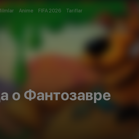
filmlar
Anime
FIFA 2026
Tariflar
а о Фантозавре