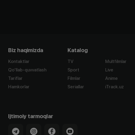
Biz haqimizda
Katalog
Kontaktlar
TV
Multfilmlar
Qo'llab-quvvatlash
Sport
Live
Tariflar
Filmlar
Anime
Hamkorlar
Seriallar
iTrack.uz
Ijtimoiy tarmoqlar