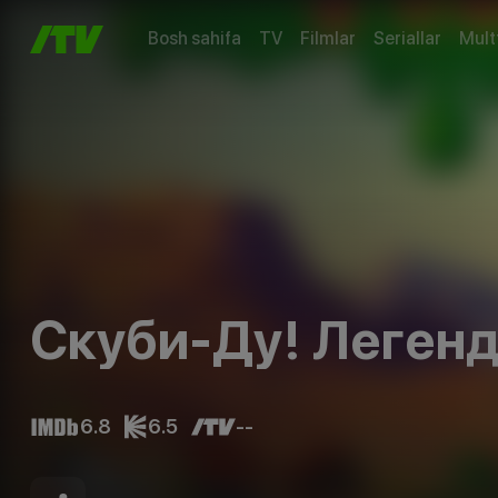
Bosh sahifa
TV
Filmlar
Seriallar
Mult
Скуби-Ду! Легенд
6.8
6.5
--