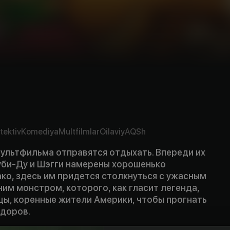
tektiv
Komediya
Multfilmlar
Oilaviy
AQSh
мультфильма отправятся отдыхать. Впереди их
уби-Ду и Шэгги намерены хорошенько
ко, здесь им придется столкнуться с ужасным
им монстром, которого, как гласит легенда,
цы, коренные жители Америки, чтобы прогнать
адоров.