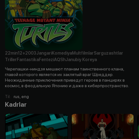
22min
12+
2003
Jangari
Komediya
Multfilmlar
Sarguzashtlar
Triller
Fantastika
Fentezi
AQSh
Janubiy Koreya
Черепашки-ниндзя мешают планам таинственного клана,
главой которого является их заклятый враг Шреддер.
Неожиданные приключения приведут героев в панцирях в
космос, в феодальную Японию и даже в киберпространство.
Til
:
rus, eng
Kadrlar