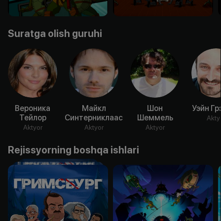
Suratga olish guruhi
Вероника
Майкл
Шон
Уэйн Гр
Тейлор
Синтерниклаас
Шеммель
Akty
Aktyor
Aktyor
Aktyor
Rejissyorning boshqa ishlari