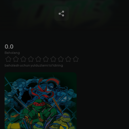
0.0
Baholang
Empty
1 Star
2 Stars
3 Stars
4 Stars
5 Stars
6 Stars
7 Stars
8 Stars
9 Stars
10 Stars
baholash uchun yulduzlarni to'ldiring