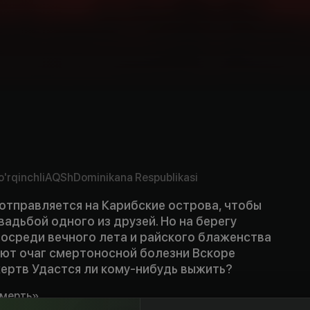
'rqinchli
AQSh
Dominikana Respublikasi
отправляется на Карибские острова, чтобы
вадьбой одного из друзей. Но на берегу
посреди вечного лета и райского блаженства
ют очаг смертоносной болезни Вскоре
жертв Удастся ли кому-нибудь выжить?
Смерть»