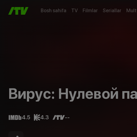
Bosh sahifa
TV
Filmlar
Seriallar
Mult
Вирус: Нулевой п
4.5
4.3
--