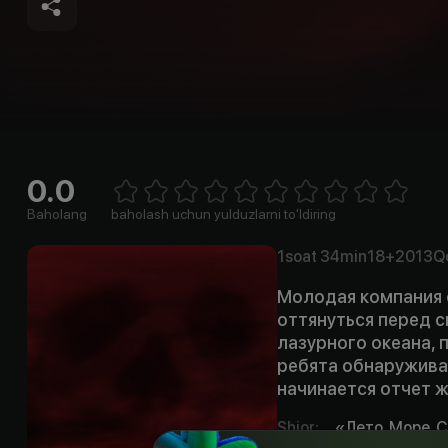
0.0
Empty
1 Star
2 Stars
3 Stars
4 Stars
5 Stars
6 Stars
7 Stars
8 Stars
9 Stars
10 Stars
Baholang
baholash uchun yulduzlarni to'ldiring
1soat
34min
18+
2013
Qo
Молодая компания 
оттянуться перед с
лазурного океана, 
ребята обнаружива
начинается отчет 
Shior
:
«Лето. Море. 