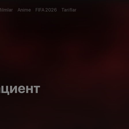
filmlar
Anime
FIFA 2026
Tariflar
ациент