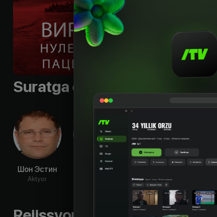
Til
:
rus
Suratga olish guruhi
Шон Эстин
Митч Райан
Джиллиан
Ра
Мюррэй
До
Aktyor
Aktyor
Aktyor
Ak
Rejissyorning boshqa ishlari