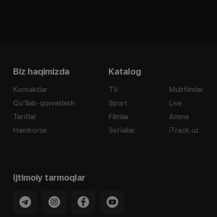
Biz haqimizda
Katalog
Kontaktlar
TV
Multfilmlar
Qo'llab-quvvatlash
Sport
Live
Tariflar
Filmlar
Anime
Hamkorlar
Seriallar
iTrack.uz
Ijtimoiy tarmoqlar