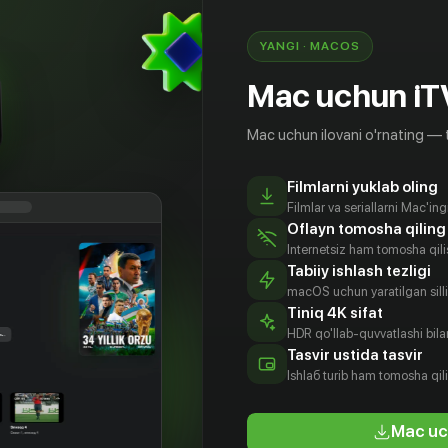
YANGI · MACOS
Mac uchun iT
Mac uchun ilovani o'rnating — 
Filmlarni yuklab oling
Filmlar va seriallarni Mac'in
Oflayn tomosha qiling
Internetsiz ham tomosha qil
Tabiiy ishlash tezligi
macOS uchun yaratilgan silliq
Tiniq 4K sifat
HDR qo'llab-quvvatlashi bilan
йан
Карри Грэм
Брандо Итон
Солли
Tasvir ustida tasvir
ноху
Дюран
Aktyor
Aktyor
Ishlаб turib ham tomosha qil
tyor
Aktyor
Mac uc