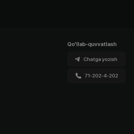
Qo'llab-quvvatlash
Chatga yozish
71-202-4-202