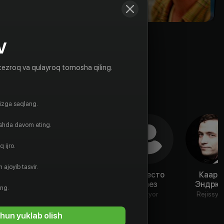
V
tezroq va qulayroq tomosha qiling.
gizga saqlang.
ishda davom eting.
 ijro.
 ajoyib tasvir.
Лидия Хёрст
Клодетт
Эрнесто
Кааре
Лали
Баез
Эндрю
Aktyor
ing.
Aktyor
Aktyor
Rejissyo
hun yuklab olish