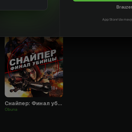
Brauzer
App Store'da mavj
18
+
Снайпер: Финал убийцы
Obuna