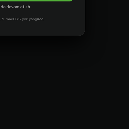
da davom etish
ud · macOS 12 yoki yangiroq