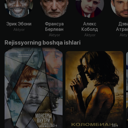
Эрик Эбони
Франсуа
Алекс
Дэв
Берлеан
Коболд
Атра
Aktyor
Aktyor
Aktyor
Akty
Rejissyorning boshqa ishlari
16
+
18
+