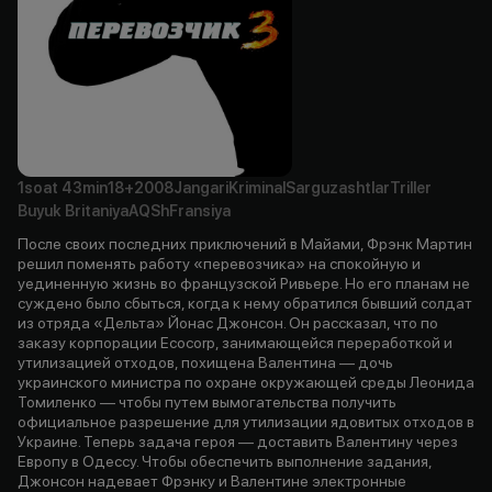
1soat
43min
18+
2008
Jangari
Kriminal
Sarguzashtlar
Triller
Buyuk Britaniya
AQSh
Fransiya
После своих последних приключений в Майами, Фрэнк Мартин
решил поменять работу «перевозчика» на спокойную и
уединенную жизнь во французской Ривьере. Но его планам не
суждено было сбыться, когда к нему обратился бывший солдат
из отряда «Дельта» Йонас Джонсон. Он рассказал, что по
заказу корпорации Ecocorp, занимающейся переработкой и
утилизацией отходов, похищена Валентина — дочь
украинского министра по охране окружающей среды Леонида
Томиленко — чтобы путем вымогательства получить
официальное разрешение для утилизации ядовитых отходов в
Украине. Теперь задача героя — доставить Валентину через
Европу в Одессу. Чтобы обеспечить выполнение задания,
Джонсон надевает Фрэнку и Валентине электронные