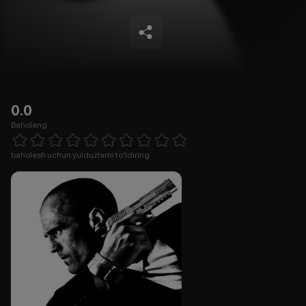
0.0
Baholang
Empty
1 Star
2 Stars
3 Stars
4 Stars
5 Stars
6 Stars
7 Stars
8 Stars
9 Stars
10 Stars
baholash uchun yulduzlarni to'ldiring