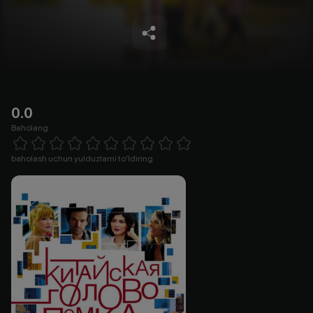
0.0
Baholang
Empty
1 Star
2 Stars
3 Stars
4 Stars
5 Stars
6 Stars
7 Stars
8 Stars
9 Stars
10 Stars
baholash uchun yulduzlarni to'ldiring