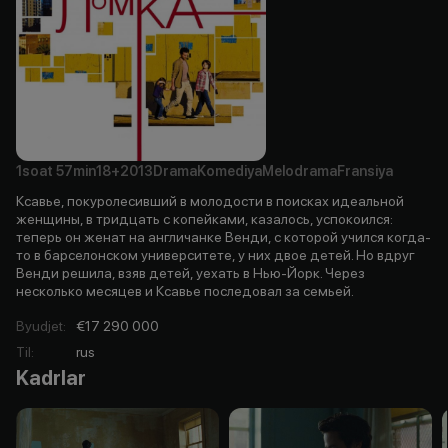
1soat
57min
18+
2013
Drama
Komediya
Melodrama
Fransiya
Ксавье, покуролесивший в молодости в поисках идеальной
женщины, в тридцать с копейками, казалось, успокоился:
теперь он женат на англичанке Венди, с которой учился когда-
то в барселонском университете, у них двое детей. Но вдруг
Венди решила, взяв детей, уехать в Нью-Йорк. Через
несколько месяцев и Ксавье последовал за семьей.
Byudjet
:
€17 290 000
Til
:
rus
Kadrlar