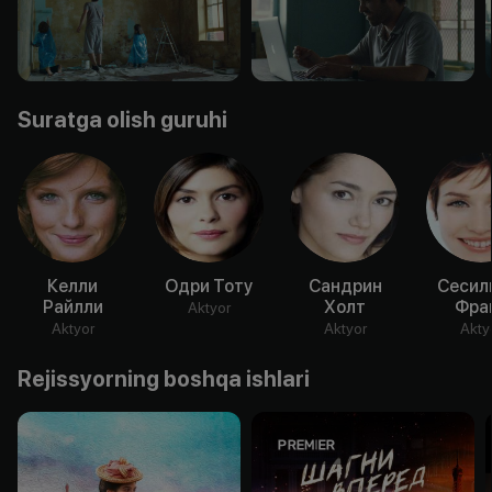
Suratga olish guruhi
Келли
Одри Тоту
Сандрин
Сесил
Райлли
Холт
Фра
Aktyor
Aktyor
Aktyor
Akty
Rejissyorning boshqa ishlari