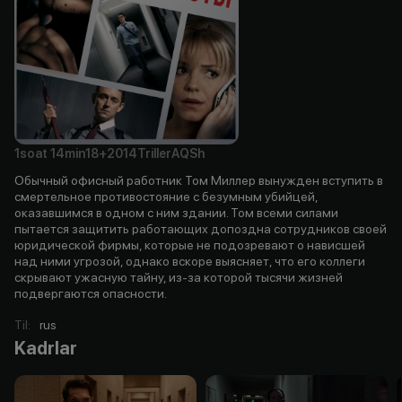
1soat
14min
18+
2014
Triller
AQSh
Обычный офисный работник Том Миллер вынужден вступить в
смертельное противостояние с безумным убийцей,
оказавшимся в одном с ним здании. Том всеми силами
пытается защитить работающих допоздна сотрудников своей
юридической фирмы, которые не подозревают о нависшей
над ними угрозой, однако вскоре выясняет, что его коллеги
скрывают ужасную тайну, из-за которой тысячи жизней
подвергаются опасности.
Til
:
rus
Kadrlar