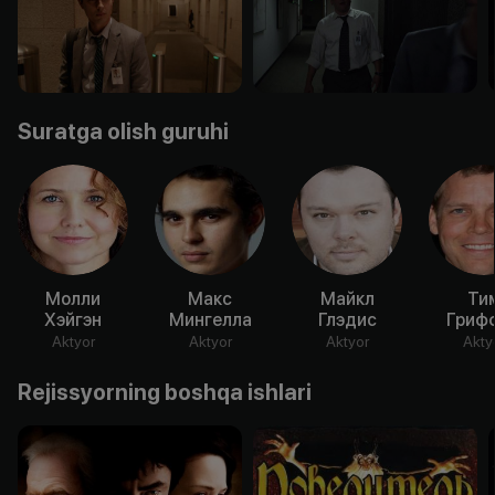
Suratga olish guruhi
Молли
Макс
Майкл
Ти
Хэйгэн
Мингелла
Глэдис
Гриф
Aktyor
Aktyor
Aktyor
Akty
Rejissyorning boshqa ishlari