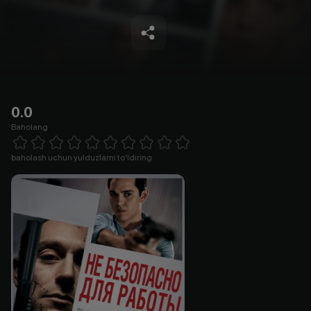
0.0
Baholang
Empty
1 Star
2 Stars
3 Stars
4 Stars
5 Stars
6 Stars
7 Stars
8 Stars
9 Stars
10 Stars
baholash uchun yulduzlarni to'ldiring