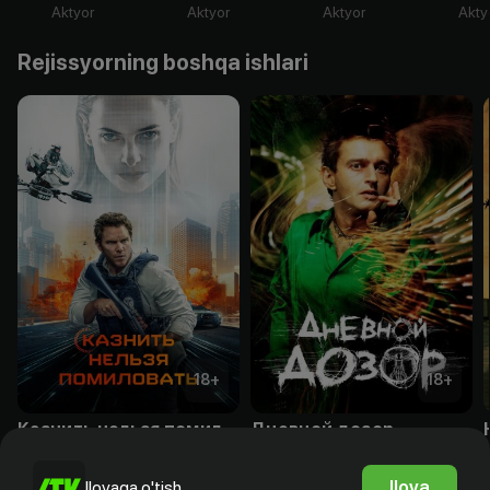
Aktyor
Aktyor
Aktyor
Akty
Rejissyorning boshqa ishlari
18
+
18
+
Казнить нельзя помиловать
Дневной дозор
Obuna
Obuna
Ilova
Ilovaga o'tish