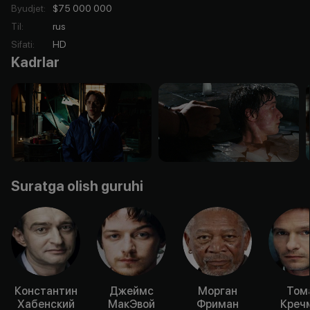
Byudjet
:
$75 000 000
Til
:
rus
Sifati
:
HD
Kadrlar
Suratga olish guruhi
Константин
Джеймс
Морган
Том
Хабенский
МакЭвой
Фриман
Креч