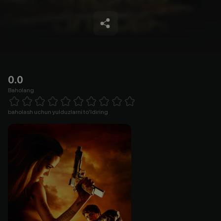
0.0
Baholang
Empty
1 Star
2 Stars
3 Stars
4 Stars
5 Stars
6 Stars
7 Stars
8 Stars
9 Stars
10 Stars
baholash uchun yulduzlarni to'ldiring