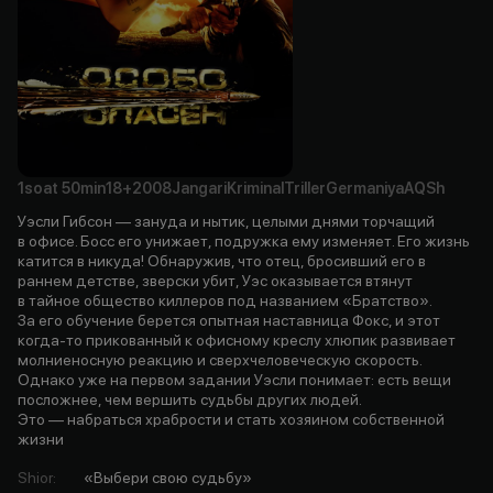
1soat
50min
18+
2008
Jangari
Kriminal
Triller
Germaniya
AQSh
Уэсли Гибсон — зануда и нытик, целыми днями торчащий
в офисе. Босс его унижает, подружка ему изменяет. Его жизнь
катится в никуда! Обнаружив, что отец, бросивший его в
раннем детстве, зверски убит, Уэс оказывается втянут
в тайное общество киллеров под названием «Братство».
За его обучение берется опытная наставница Фокс, и этот
когда-то прикованный к офисному креслу хлюпик развивает
молниеносную реакцию и сверхчеловеческую скорость.
Однако уже на первом задании Уэсли понимает: есть вещи
посложнее, чем вершить судьбы других людей.
Это — набраться храбрости и стать хозяином собственной
жизни
Shior
:
«Выбери свою судьбу»