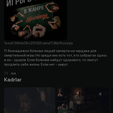
1soat
56min
18+
2014
Drama
Triller
Rossiya
11 безнадежно больных людей заперты на чердаке для
смертельной игры. Но среди них есть тот, кто собрал их здесь
и он - здоров. Если больные найдут здорового, то смогут
продлить себе жизнь. Если нет - умрут.
Til
:
rus
Kadrlar