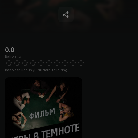
0.0
Baholang
Empty
1 Star
2 Stars
3 Stars
4 Stars
5 Stars
6 Stars
7 Stars
8 Stars
9 Stars
10 Stars
baholash uchun yulduzlarni to'ldiring