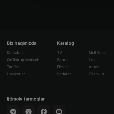
Biz haqimizda
Katalog
Kontaktlar
TV
Multfilmlar
Qo'llab-quvvatlash
Sport
Live
Tariflar
Filmlar
Anime
Hamkorlar
Seriallar
iTrack.uz
Ijtimoiy tarmoqlar