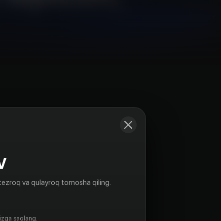
Kadrlar
V
tezroq va qulayroq tomosha qiling.
gizga saqlang.