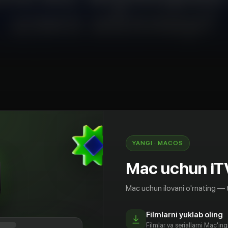
YANGI · MACOS
к бўлсин, азиз аёллар
Mac uchun iT
Mac uchun ilovani o'rnating — 
Filmlarni yuklab oling
Filmlar va seriallarni Mac'in