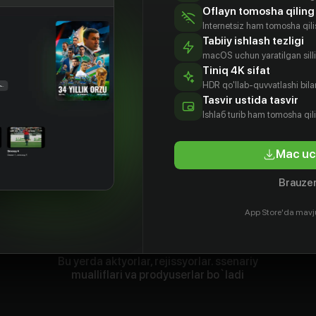
Oflayn tomosha qiling
Internetsiz ham tomosha qil
Tabiiy ishlash tezligi
macOS uchun yaratilgan silliq
Tiniq 4K sifat
HDR qo'llab-quvvatlashi bilan
Tasvir ustida tasvir
Ishlаб turib ham tomosha qil
Mac uc
Brauzer
App Store'da mavj
Bu yerda aktyorlar, rejissyorlar. ssenariy
mualliflari va prodyuserlar bo`ladi