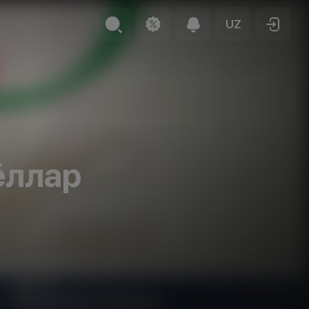
UZ
ёллар