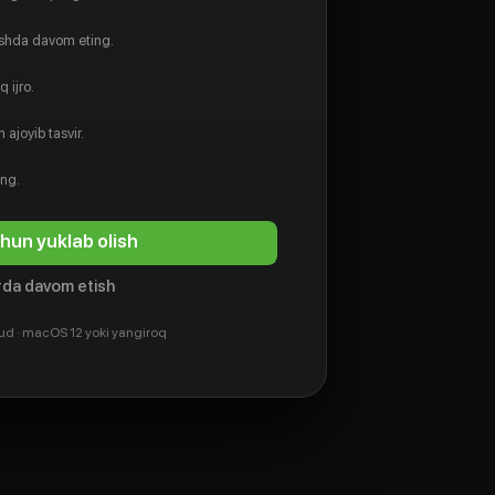
ishda davom eting.
 ijro.
 ajoyib tasvir.
ing.
hun yuklab olish
da davom etish
ud · macOS 12 yoki yangiroq