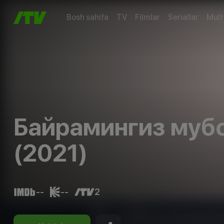
Bosh sahifa
TV
Filmlar
Seriallar
Mult
Байрамингиз мубо
(2021)
--
--
2