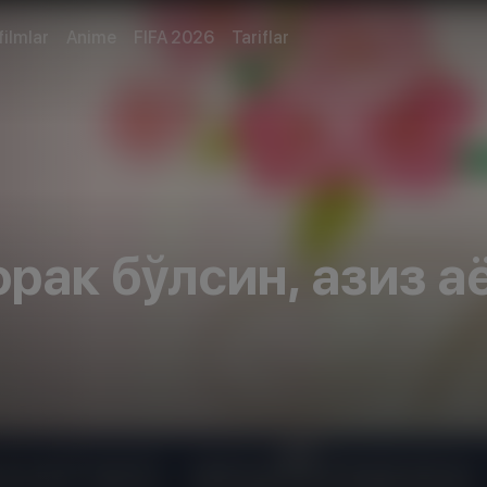
filmlar
Anime
FIFA 2026
Tariflar
рак бўлсин, азиз а