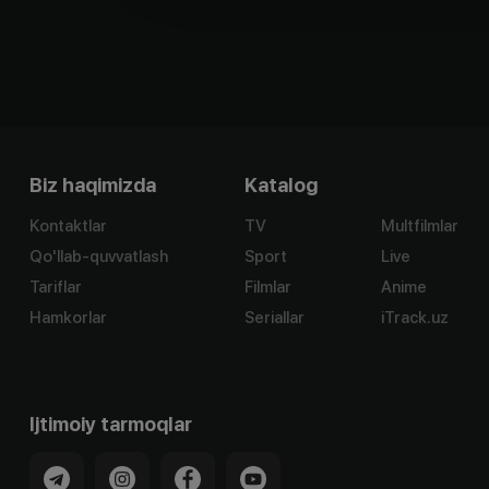
Biz haqimizda
Katalog
Kontaktlar
TV
Multfilmlar
Qo'llab-quvvatlash
Sport
Live
Tariflar
Filmlar
Anime
Hamkorlar
Seriallar
iTrack.uz
Ijtimoiy tarmoqlar