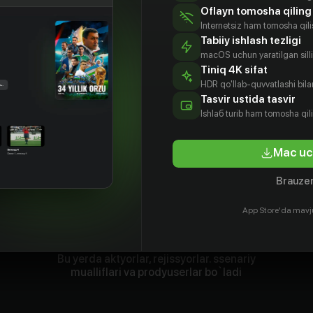
Oflayn tomosha qiling
Internetsiz ham tomosha qil
Tabiiy ishlash tezligi
macOS uchun yaratilgan silliq
Tiniq 4K sifat
HDR qo'llab-quvvatlashi bilan
Tasvir ustida tasvir
Ishlаб turib ham tomosha qil
Mac uc
Brauzer
App Store'da mavj
Bu yerda aktyorlar, rejissyorlar. ssenariy
mualliflari va prodyuserlar bo`ladi