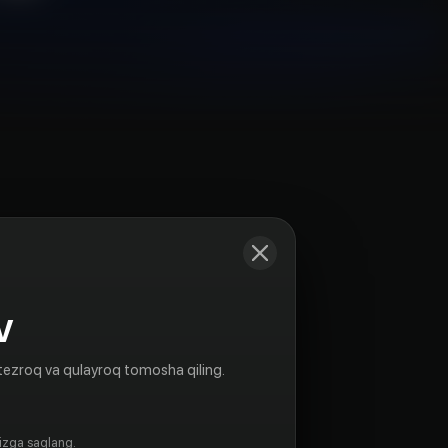
Kadrlar
V
tezroq va qulayroq tomosha qiling.
gizga saqlang.