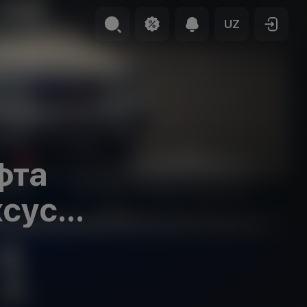
UZ
фта
хсус