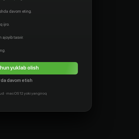
ishda davom eting.
 ijro.
 ajoyib tasvir.
ing.
hun yuklab olish
da davom etish
ud · macOS 12 yoki yangiroq