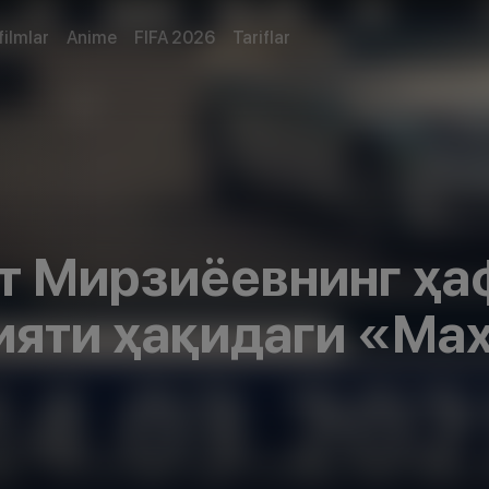
filmlar
Anime
FIFA 2026
Tariflar
т Мирзиёевнинг ҳа
ияти ҳақидаги «Ма
 (14.03.2021)