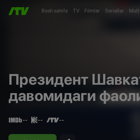
Bosh sahifa
TV
Filmlar
Seriallar
Mult
Президент Шавка
давомидаги фаол
ракурс» кўрсатуви
--
--
--