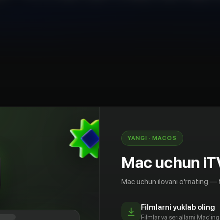
YANGI · MACOS
Мирзиёевнинг ҳафта давомидаги фаолияти
акурс» кўрсатуви (14.03.2021)
Mac uchun iT
Mac uchun ilovani o'rnating — 
Filmlarni yuklab oling
Filmlar va seriallarni Mac'in