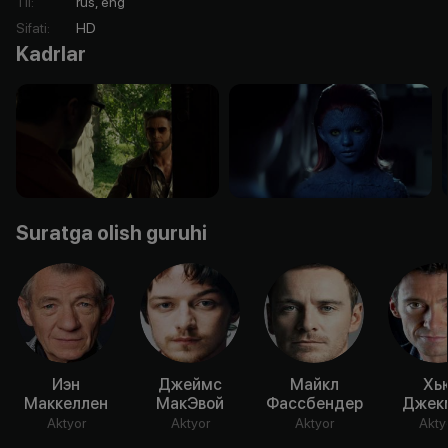
Til
:
rus, eng
Sifati
:
HD
Kadrlar
Suratga olish guruhi
Иэн
Джеймс
Майкл
Хь
Маккеллен
МакЭвой
Фассбендер
Джек
Aktyor
Aktyor
Aktyor
Akty