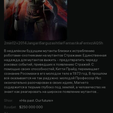
2min
12+
2014
Jangari
Sarguzashtlar
Fantastika
Fentezi
AQSh
В недалёком будущем мутанты близки к истреблению
роботами-охотниками на мутантов Стражами. Единственная
надежда для мутантов выжить - предотвратить череду
роковых событий, приведших к появлению Стражей. С
помощью своих способностей, Китти Прайд перемещает
сознание Росомахи в его молодое тело в 1973 год. В прошлом
всё оказывается не так радужно: молодой Профессор Икс
окончательно разочарован в своих идеях, Магнето
содержится в тюрьме глубоко под землёй, а человечество не
знает как реагировать на широкое появление мутантов...
Shior
:
«His past. Our future»
Byudjet
:
$250 000 000