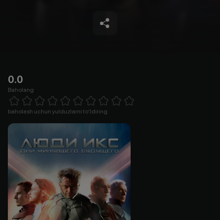
0.0
Baholang
Empty
1 Star
2 Stars
3 Stars
4 Stars
5 Stars
6 Stars
7 Stars
8 Stars
9 Stars
10 Stars
baholash uchun yulduzlarni to'ldiring