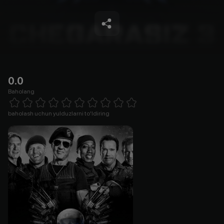
0.0
Baholang
Empty
1 Star
2 Stars
3 Stars
4 Stars
5 Stars
6 Stars
7 Stars
8 Stars
9 Stars
10 Stars
baholash uchun yulduzlarni to'ldiring