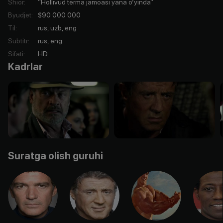
Shior
:
“Hollivud terma jamoasi yana o’yinda”
Byudjet
:
$90 000 000
Til
:
rus, uzb, eng
Subtitr
:
rus, eng
Sifati
:
HD
Kadrlar
Suratga olish guruhi