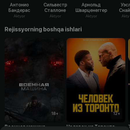
Антонио
Сильвестр
Арнольд
Уэс
Бандерас
Сталлоне
Шварценеггер
Снай
Aktyor
Aktyor
Aktyor
Akty
Rejissyorning boshqa ishlari
18
+
12
+
Военная машина
Человек из Торонто