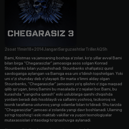
2soat
11min
18+
2014
Jangari
Sarguzashtlar
Triller
AQSh
Barni, Kristmas va jamoaning boshqa a’zolari, ko’p yillar avval Barni
bilan birga “Chegarasizlar” jamoasiga asos solgan Konrad
Stounbenks bilan yuzlashishadi. Stounbenks shafqatsiz qurol
savdogariga aylangan va Barniga esa uni o’ldirish topshirilgan. Yoki
uni o’zi shunday deb o’ylayapti. Bir marta o’limni alday olgan
Stounbenks, “Chegarasizlar” jamoasini yo’q qilishni o’ziga maqsad
qilib qo’ygan, biroq Barnini bu masalada o’z rejalari bor. Barni, bu
kurashda “yangicha qarash” eski uslublarga qarshi chiqishda
yordam beradi deb hisoblaydi va saflarini yoshroq, tezkorroq va
texnik taraflama ustunroq yangi odamlar bilan to’ldiradi. Shu tarzda
“Chegarasizlar” jamoasi a’zolarida yangi davr boshlanadi. Ularning
so’ngi topshirig’i eski maktab vakillar va yuqori texnologiyalar
mutaxassislari o’rtasidagi to’qnashuvga aylanadi.