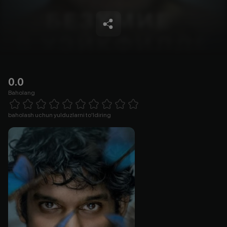
0.0
Baholang
Empty
1 Star
2 Stars
3 Stars
4 Stars
5 Stars
6 Stars
7 Stars
8 Stars
9 Stars
10 Stars
baholash uchun yulduzlarni to'ldiring