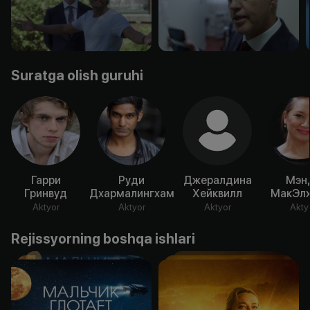
Suratga olish guruhi
Гарри
Руди
Джералдина
Мэн
Гринвуд
Дхармалингхам
Хейквилл
МакЭлх
Aktyor
Aktyor
Aktyor
Akty
Rejissyorning boshqa ishlari