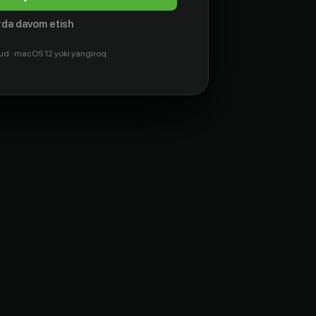
da davom etish
ud · macOS 12 yoki yangiroq