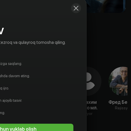
V
tezroq va qulayroq tomosha qiling.
gizga saqlang.
ishda davom eting.
 ijro.
 ajoyib tasvir.
Даниэль
Ainsley
Ибрахим
Фред Бер
Моне Троуэр
Seiger
Ренно мл.
Rejissyo
ing.
Aktyor
Aktyor
Aktyor
hun yuklab olish