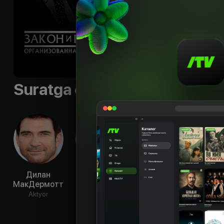
Sifati
:
HD
Suratga olish guruhi
Дилан
Кристофер
Тамара
Ма
МакДермотт
Мелони
Тейлор
Ри
Aktyor
Aktyor
Aktyor
Ak