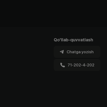
Qo'llab-quvvatlash
Chatga yozish
71-202-4-202