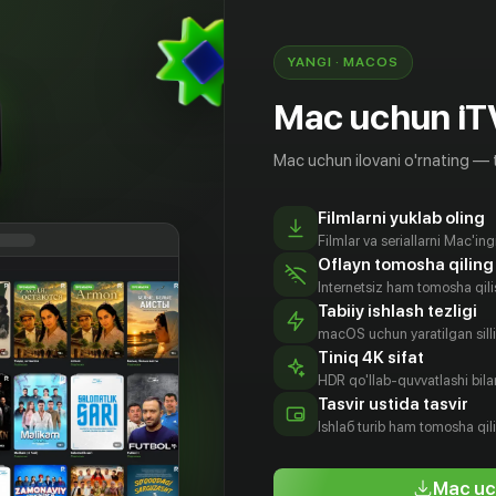
YANGI · MACOS
Mac uchun iT
Mac uchun ilovani o'rnating — 
Filmlarni yuklab oling
Filmlar va seriallarni Mac'in
Oflayn tomosha qiling
Internetsiz ham tomosha qil
Tabiiy ishlash tezligi
macOS uchun yaratilgan silliq
Tiniq 4K sifat
HDR qo'llab-quvvatlashi bilan
йкл
Эри Бэркэн
Кристина
Маришка
Tasvir ustida tasvir
вера
Браудер
Харгитей
Aktyor
Ishlаб turib ham tomosha qil
tyor
Aktyor
Aktyor
Mac uc