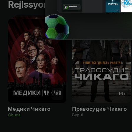
Rejissyorning boshqa ishlari
16
+
16
+
Медики Чикаго
Правосудие Чикаго
Obuna
Bepul