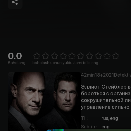
0.0
Empty
1 Star
2 Stars
3 Stars
4 Stars
5 Stars
6 Stars
7 Stars
8 Stars
9 Stars
10 Stars
Baholang
baholash uchun yulduzlarni to'ldiring
42min
18+
2021
Detekti
Эллиот Стейблер в
бороться с органи
сокрушительной ли
управление сильно 
Til
:
rus, eng
Subtitr
:
eng