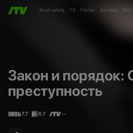
Bosh sahifa
TV
Filmlar
Seriallar
Mult
Закон и порядок:
преступность
7.7
6.7
--