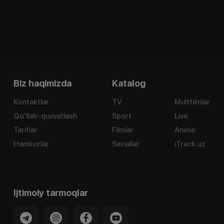
Biz haqimizda
Katalog
Kontaktlar
TV
Multfilmlar
Qo'llab-quvvatlash
Sport
Live
Tariflar
Filmlar
Anime
Hamkorlar
Seriallar
iTrack.uz
Ijtimoiy tarmoqlar