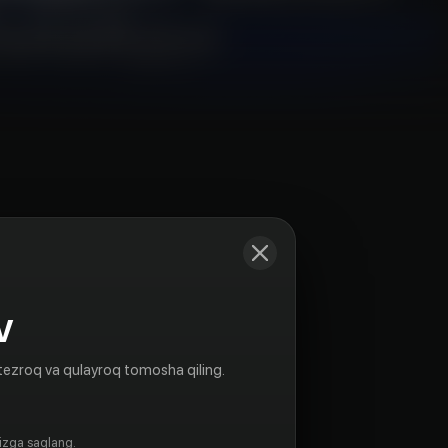
Kadrlar
V
tezroq va qulayroq tomosha qiling.
gizga saqlang.