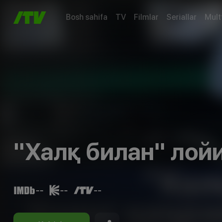
Bosh sahifa
TV
Filmlar
Seriallar
Mult
"Халқ билан" лойи
--
--
--