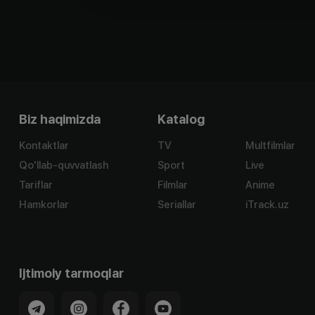
Biz haqimizda
Katalog
Kontaktlar
TV
Multfilmlar
Qo'llab-quvvatlash
Sport
Live
Tariflar
Filmlar
Anime
Hamkorlar
Seriallar
iTrack.uz
Ijtimoiy tarmoqlar