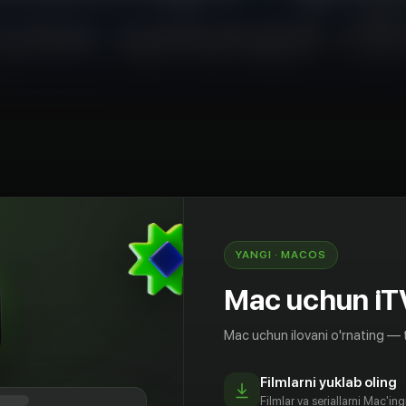
YANGI · MACOS
асининг навбатдаги сони. Унинг қаҳрамонлари
нинг Чирчиқ шаҳри аҳолиси Президент билан
Mac uchun iT
ўзлаб беришади. Очередной выпуск проекта "С
и - жители города Чирчика Ташкентской
Mac uchun ilovani o'rnating — 
т о своей встрече с Президентом.
Filmlarni yuklab oling
Filmlar va seriallarni Mac'in