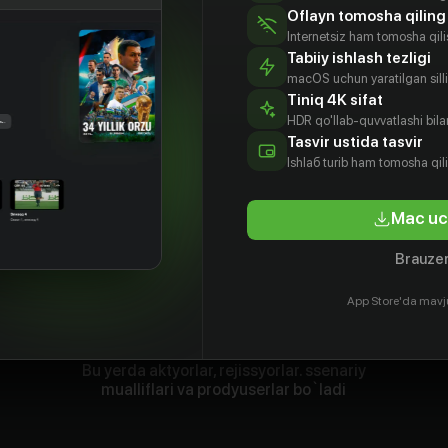
Oflayn tomosha qiling
Internetsiz ham tomosha qil
Tabiiy ishlash tezligi
macOS uchun yaratilgan silliq
Tiniq 4K sifat
HDR qo'llab-quvvatlashi bilan
Tasvir ustida tasvir
Ishlаб turib ham tomosha qil
Mac uc
Brauzer
App Store'da mavj
Bu yerda aktyorlar, rejissyorlar. ssenariy
mualliflari va prodyuserlar bo`ladi