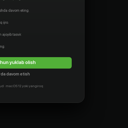
ishda davom eting.
 ijro.
 ajoyib tasvir.
ing.
hun yuklab olish
da davom etish
ud · macOS 12 yoki yangiroq