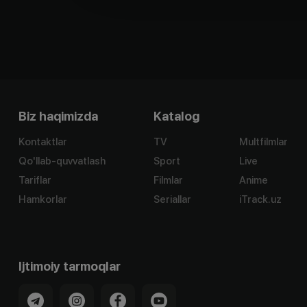
Biz haqimizda
Katalog
Kontaktlar
TV
Multfilmlar
Qo'llab-quvvatlash
Sport
Live
Tariflar
Filmlar
Anime
Hamkorlar
Seriallar
iTrack.uz
Ijtimoiy tarmoqlar