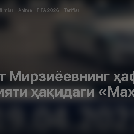
filmlar
Anime
FIFA 2026
Tariflar
т Мирзиёевнинг ҳа
ияти ҳақидаги «Ма
 (19.04.2021)