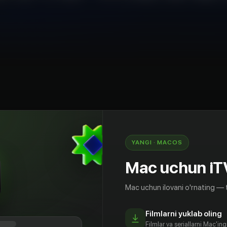
YANGI · MACOS
Мирзиёевнинг ҳафта давомидаги фаолияти
акурс» кўрсатуви (19.04.2021)
Mac uchun iT
Mac uchun ilovani o'rnating — 
Filmlarni yuklab oling
Filmlar va seriallarni Mac'in