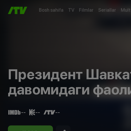
Bosh sahifa
TV
Filmlar
Seriallar
Mult
Президент Шавка
давомидаги фаол
ракурс» кўрсатуви
--
--
--