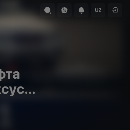
UZ
фта
хсус