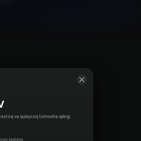
Kadrlar
V
tezroq va qulayroq tomosha qiling.
gizga saqlang.