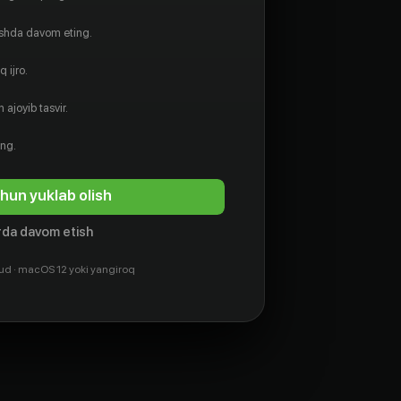
ishda davom eting.
 ijro.
 ajoyib tasvir.
ing.
hun yuklab olish
da davom etish
ud · macOS 12 yoki yangiroq