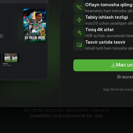
Oflayn tomosha qiling
Internetsiz ham tomosha qil
Tabiiy ishlash tezligi
macOS uchun yaratilgan silliq
Tiniq 4K sifat
HDR qo'llab-quvvatlashi bilan
Tasvir ustida tasvir
Ishlаб turib ham tomosha qil
Mac uc
Brauzer
App Store'da mavj
Bu yerda aktyorlar, rejissyorlar. ssenariy
mualliflari va prodyuserlar bo`ladi