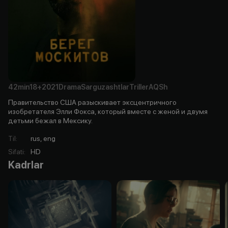
42min
18+
2021
Drama
Sarguzashtlar
Triller
AQSh
Правительство США разыскивает эксцентричного
изобретателя Элли Фокса, который вместе с женой и двумя
детьми бежал в Мексику.
Til
:
rus, eng
Sifati
:
HD
Kadrlar