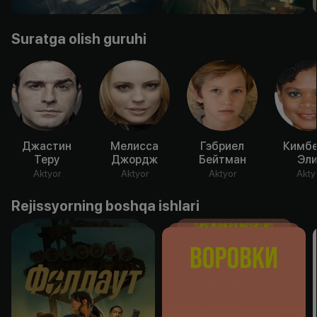
Suratga olish guruhi
Джастин
Мелисса
Гэбриел
Кимбе
Теру
Джордж
Бейтман
Эли
Aktyor
Aktyor
Aktyor
Akty
Rejissyorning boshqa ishlari