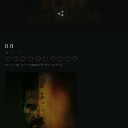
0.0
Baholang
Empty
1 Star
2 Stars
3 Stars
4 Stars
5 Stars
6 Stars
7 Stars
8 Stars
9 Stars
10 Stars
baholash uchun yulduzlarni to'ldiring