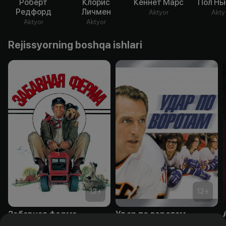
Роберт
Клорис
Кеннет Марс
Пол Нь
Редфорд
Личмен
Aktyor
Akty
Aktyor
Aktyor
Rejissyorning boshqa ishlari
12
+
12
+
Забавная ферма
Удар по воротам
Obuna
Obuna