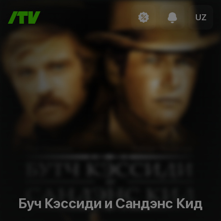
UZ
Буч Кэссиди и Сандэнс Кид