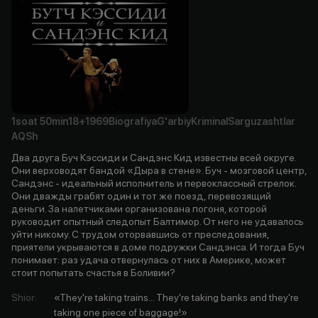
1soat
50min
18+
1969
Biografiya
G'arbiy
Kriminal
Sarguzashtlar
AQSh
Два друга Буч Кэссиди и Сандэнс Кид известны всей округе.
Они верховодят бандой «Дыра в стене». Буч - мозговой центр,
Сандэнс - идеальный исполнитель и первоклассный стрелок.
Они дважды грабят один и тот же поезд, перевозящий
деньги. За налетчиками организована погоня, которой
руководит опытный следопыт Балтимор. От него не удавалось
уйти никому. С трудом оторвавшись от преследования,
приятели укрываются в доме подружки Сандэнса. И тогда Буч
понимает: раз удача отвернулась от них в Америке, может
стоит попытать счастья в Боливии?
Shior
:
«They're taking trains... They're taking banks and they're
taking one piece of baggage!»