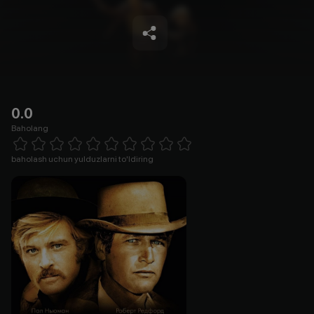
0.0
Baholang
Empty
1 Star
2 Stars
3 Stars
4 Stars
5 Stars
6 Stars
7 Stars
8 Stars
9 Stars
10 Stars
baholash uchun yulduzlarni to'ldiring