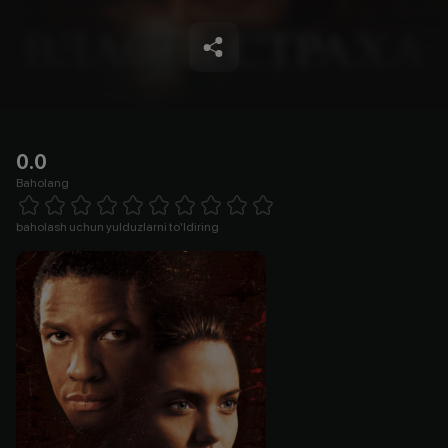
0.0
Baholang
Empty
1 Star
2 Stars
3 Stars
4 Stars
5 Stars
6 Stars
7 Stars
8 Stars
9 Stars
10 Stars
baholash uchun yulduzlarni to'ldiring