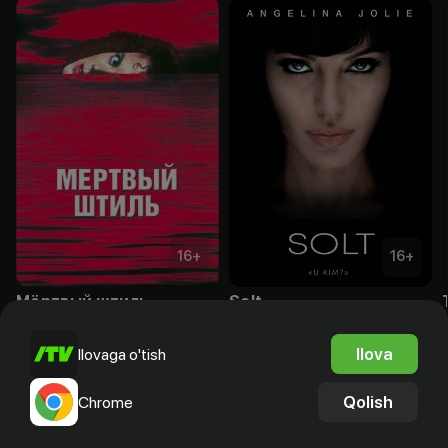
16
+
16
+
Мёртвый штиль
Solt
Obuna
Obuna
Ilova
Ilovaga o'tish
Qolish
Chrome