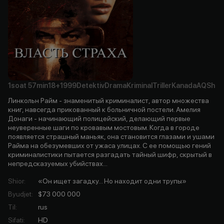
1soat
57min
18+
1999
Detektiv
Drama
Kriminal
Triller
Kanada
AQSh
Линкольн Райм - знаменитый криминалист, автор множества
книг, навсегда прикованный к больничной постели. Амелия
Донаги - начинающий полицейский, делающий первые
неуверенные шаги по кровавым мостовым. Когда в городе
появляется страшный маньяк, она становится глазами и ушами
Райма на обезумевших от ужаса улицах. С ее помощью гений
криминалистики пытается разгадать тайный шифр, скрытый в
непредсказуемых убийствах...
Shior
:
«Он ищет загадку... Но находит одни трупы»
Byudjet
:
$73 000 000
Til
:
rus
Sifati
:
HD