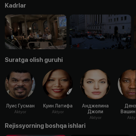
Kadrlar
Suratga olish guruhi
Луис Гусман
Куин Латифа
Анджелина
Денз
Джоли
Вашин
Aktyor
Aktyor
Aktyor
Akty
Rejissyorning boshqa ishlari