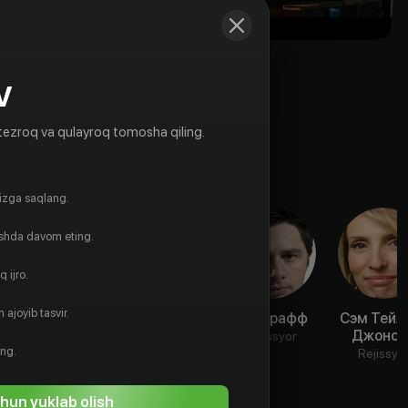
V
tezroq va qulayroq tomosha qiling.
gizga saqlang.
ishda davom eting.
 ijro.
 ajoyib tasvir.
Джек Куэйд
Морган
Зак Брафф
Сэм Тейл
Фримен
Джонсо
Aktyor
Rejissyor
ing.
Aktyor
Rejissyo
hun yuklab olish