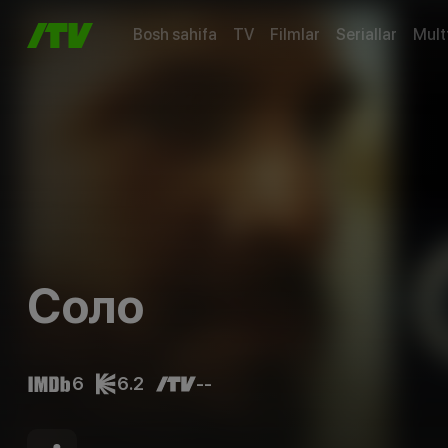
Bosh sahifa
TV
Filmlar
Seriallar
Mult
Соло
6
6.2
--