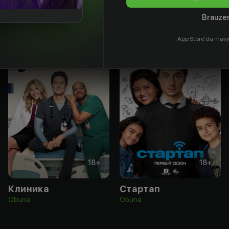
Brauzer
App Store'da mavj
18
+
18
+
Клиника
Стартап
Obuna
Obuna