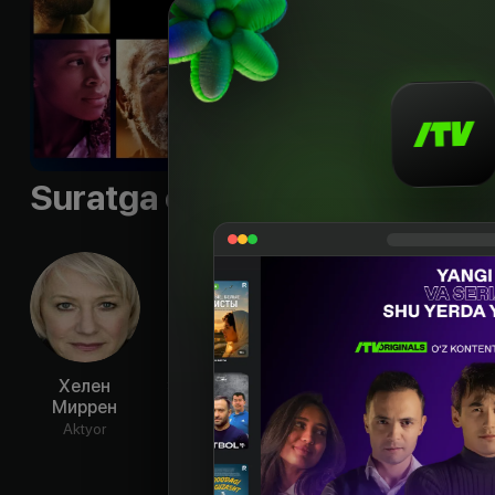
Sifati
:
HD
Suratga olish guruhi
Хелен
Энтони Маки
Энн Хэтэуэй
Дэн С
Миррен
Aktyor
Aktyor
Ak
Aktyor