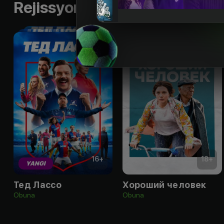
Rejissyorning boshqa ishlari
16
+
18
+
YANGI
Тед Лассо
Хороший человек
Obuna
Obuna