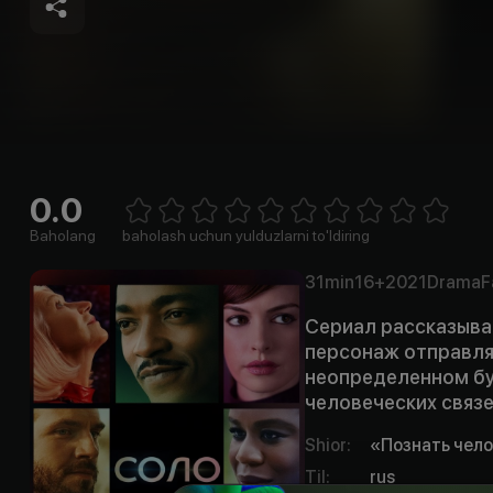
0.0
Empty
1 Star
2 Stars
3 Stars
4 Stars
5 Stars
6 Stars
7 Stars
8 Stars
9 Stars
10 Stars
Baholang
baholash uchun yulduzlarni to'ldiring
31min
16+
2021
Drama
F
Сериал рассказывае
персонаж отправля
неопределенном бу
человеческих связе
Shior
:
«Познать чел
Til
:
rus