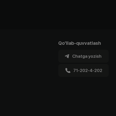
Qo'llab-quvvatlash
Chatga yozish
71-202-4-202