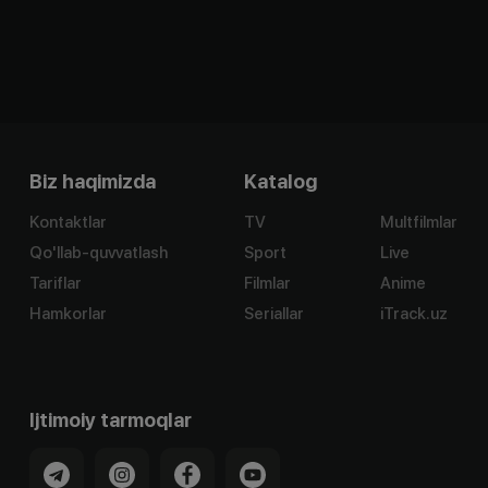
Biz haqimizda
Katalog
Kontaktlar
TV
Multfilmlar
Qo'llab-quvvatlash
Sport
Live
Tariflar
Filmlar
Anime
Hamkorlar
Seriallar
iTrack.uz
Ijtimoiy tarmoqlar