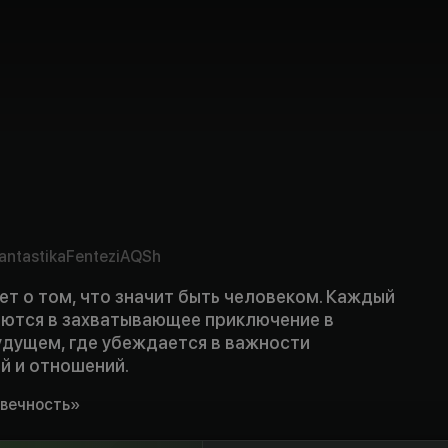
antastika
Fentezi
AQSh
т о том, что значит быть человеком. Каждый
ются в захватывающее приключение в
дущем, где убеждается в важности
й и отношений.
овечность»