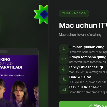
YANGI · MACOS
Mac uchun iT
Mac uchun ilovani o'rnating — 
Filmlarni yuklab oling
Filmlar va seriallarni Mac'in
Oflayn tomosha qiling
Internetsiz ham tomosha qil
Tabiiy ishlash tezligi
macOS uchun yaratilgan silliq
Tiniq 4K sifat
HDR qo'llab-quvvatlashi bilan
тивенс
Николь
Узо Адуба
Констанс Ву
Tasvir ustida tasvir
Бахари
tyor
Aktyor
Aktyor
Ishlаб turib ham tomosha qil
Aktyor
Mac uc