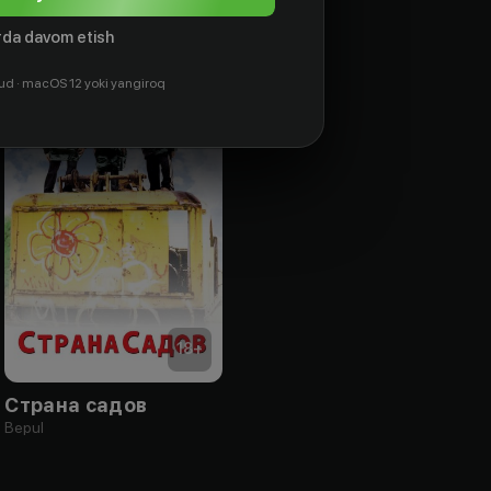
da davom etish
ud · macOS 12 yoki yangiroq
18
+
Страна садов
Bepul