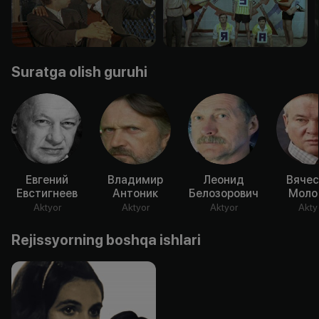
Suratga olish guruhi
Евгений
Владимир
Леонид
Вячес
Евстигнеев
Антоник
Белозорович
Моло
Aktyor
Aktyor
Aktyor
Akty
Rejissyorning boshqa ishlari