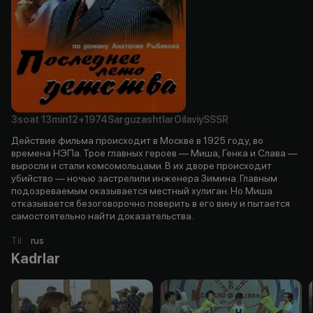
3soat
13min
12+
1974
Sarguzashtlar
Oilaviy
SSSR
Действие фильма происходит в Москве в 1925 году, во
времена НЭПа. Трое главных героев — Миша, Генка и Слава —
выросли и стали комсомольцами. В их дворе происходит
убийство — ночью застрелили инженера Зимина. Главным
подозреваемым оказывается местный хулиган. Но Миша
отказывается безоговорочно поверить в его вину и пытается
самостоятельно найти доказательства.
Til
:
rus
Kadrlar