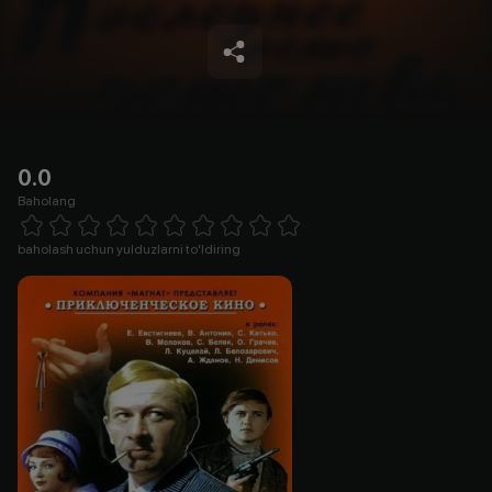
0.0
Baholang
Empty
1 Star
2 Stars
3 Stars
4 Stars
5 Stars
6 Stars
7 Stars
8 Stars
9 Stars
10 Stars
baholash uchun yulduzlarni to'ldiring