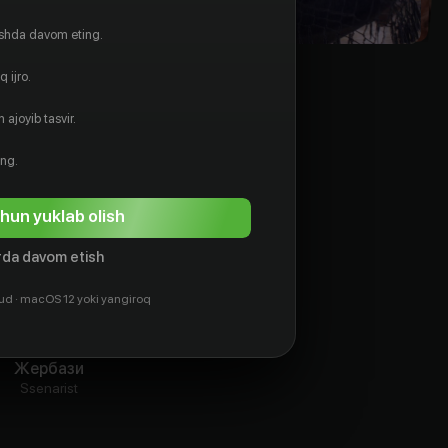
ishda davom eting.
 ijro.
 ajoyib tasvir.
ing.
hun yuklab olish
da davom etish
ud · macOS 12 yoki yangiroq
Юли
Жербази
Ssenarist