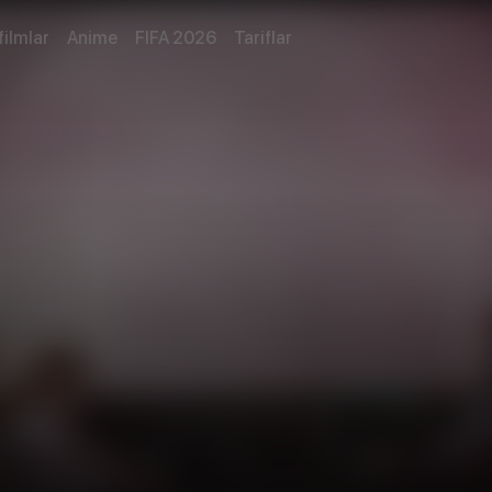
filmlar
Anime
FIFA 2026
Tariflar