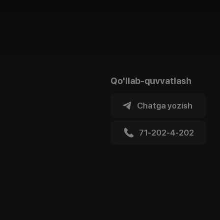
Qo'llab-quvvatlash
Chatga yozish
71-202-4-202