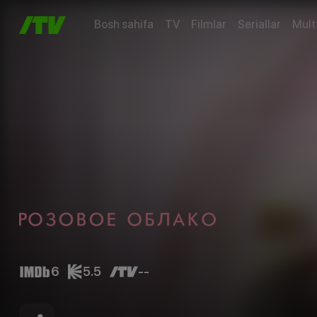
Bosh sahifa
TV
Filmlar
Seriallar
Mult
6
5.5
--