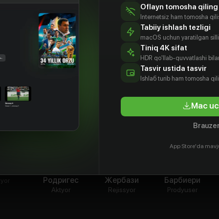
ance to actual facts is purely coincidental»
Oflayn tomosha qiling
Internetsiz ham tomosha qil
Tabiiy ishlash tezligi
macOS uchun yaratilgan silliq
Tiniq 4K sifat
HDR qo'llab-quvvatlashi bilan
Tasvir ustida tasvir
Ishlаб turib ham tomosha qil
Mac uc
Brauzer
App Store'da mavj
и Паес
Кая
Юли
Патриция
Родригес
Жербази
Барбиери
tyor
Aktyor
Rejissyor
Prodyuser