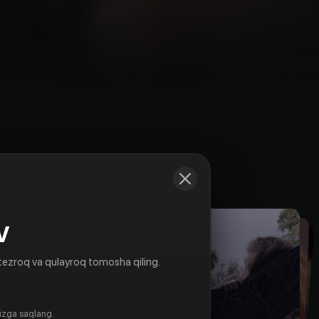
Kadrlar
V
tezroq va qulayroq tomosha qiling.
gizga saqlang.