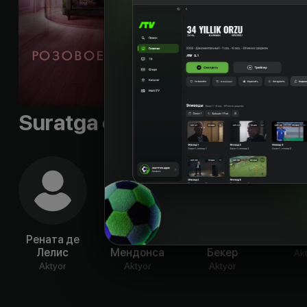
Shior
:
«Any resembl
Byudjet
:
$1 000 000
Til
:
rus
Sifati
:
HD
Suratga olish guruhi
Рената де
Эдуардо
Хелена
Жирл
Лелис
Мендонса
Бекер
Ak
Aktyor
Aktyor
Aktyor