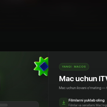
ntastika
Braziliya
YANGI · MACOS
дцепила Яго, и вот они уже развлекаются в её
ке. С сексом, правда, ничего не выходит —
Mac uchun iT
 А поутру пара просыпается от рёва сирен и
ителей — власти призывают всех запереться и
Mac uchun ilovani o'rnating — 
как в небе над всей планетой появились розовые
ения смертельны.
Filmlarni yuklab oling
Filmlar va seriallarni Mac'in