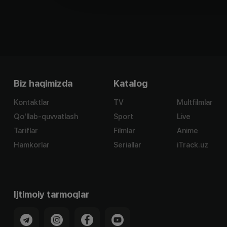
Biz haqimizda
Katalog
Kontaktlar
TV
Multfilmlar
Qo'llab-quvvatlash
Sport
Live
Tariflar
Filmlar
Anime
Hamkorlar
Seriallar
iTrack.uz
Ijtimoiy tarmoqlar