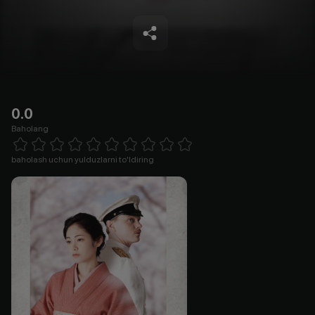
0.0
Baholang
Empty
1 Star
2 Stars
3 Stars
4 Stars
5 Stars
6 Stars
7 Stars
8 Stars
9 Stars
10 Stars
baholash uchun yulduzlarni to'ldiring