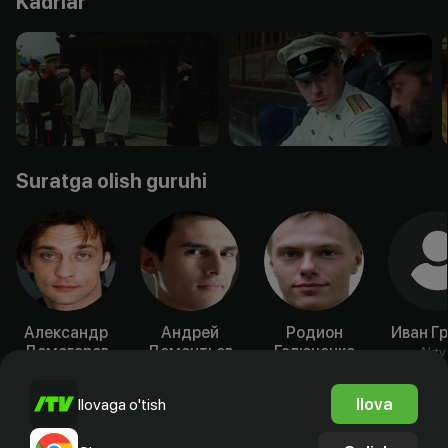
Kadrlar
Suratga olish guruhi
Александр
Андрей
Родион
Иван Г
Домогаров
Дементьев
Галюченко
Akty
Aktyor
Aktyor
Aktyor
Ilova
Ilovaga o'tish