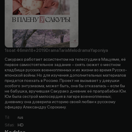
1soat
46min
18+
2019
Drama
Tarix
Melodrama
Yaponiya
Сакурако работает ассистентом на телестудии в Мацуяме, её
первое самостоятельное задание – снять сюжет о местном
кладбище русских военнопленных и их жизни во время Русско-
японской войны. Но для изучения дополнительных материалов
придется поехать в Россию. Проект не вызывает у девушки
особого энтузиазма; может быть, она бы отказалась – если бы
не бабушка, вручившая Сакурако дневник её прапрабабки Юи.
Юи была сестрой милосердия в лагере военнопленных;
дневнику она доверила историю своей любви к русскому
офицеру Александру Сорокину.
Til
:
rus
Sifati
:
HD