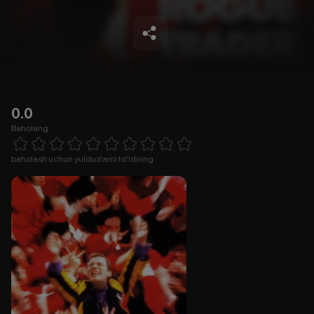
0.0
Baholang
Empty
1 Star
2 Stars
3 Stars
4 Stars
5 Stars
6 Stars
7 Stars
8 Stars
9 Stars
10 Stars
baholash uchun yulduzlarni to'ldiring