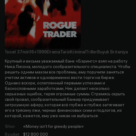
1soat
37min
16+
1999
Drama
Tarix
Kriminal
Triller
Buyuk Britaniya
Крупный и весьма уважаемый банк «Бэрингс» взял на работу
Ника Лисона, молодого сообразительного специалиста. Чтобы
решить одним махом все проблемы, ему поручили заняться
учетом активов и одновременно вести торги на бирже.
Однако вскоре, ослепленный первыми успехами и
баснословными заработками, Ник делает несколько
серьезных ошибок, теряя огромные суммы. Стремясь скрыть
свой провал, сообразительный банкир придумывает
хитроумную аферу, которая всё глубже и глубже затягивает
его в трясину лжи, черных финансовых схем и подлогов, из
которой, кажется, ему уже никак не выбраться.
Shior
:
«Money isn't for greedy people»
Byudjet
:
$12 800 000