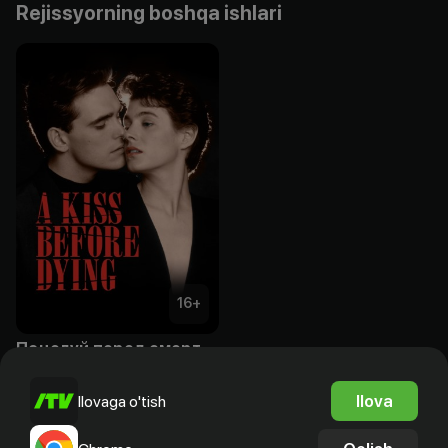
Rejissyorning boshqa ishlari
16
+
Поцелуй перед смертью
Bepul
Ilova
Ilovaga o'tish