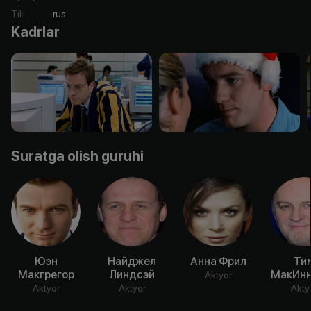
Til
:
rus
Kadrlar
Suratga olish guruhi
Юэн
Найджел
Анна Фрил
Ти
Макгрегор
Линдсэй
МакИнн
Aktyor
Aktyor
Aktyor
Akty