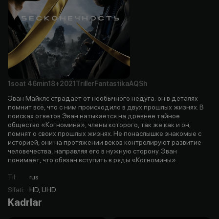
1soat
46min
18+
2021
Triller
Fantastika
AQSh
Эван Майклс страдает от необычного недуга: он в деталях
помнит всё, что с ним происходило в двух прошлых жизнях. В
поисках ответов Эван натыкается на древнее тайное
общество «Когномина», члены которого, так же как и он,
помнят о своих прошлых жизнях. Не понаслышке знакомые с
историей, они на протяжении веков контролируют развитие
человечества, направляя его в нужную сторону. Эван
понимает, что обязан вступить в ряды «Когномины».
Til
:
rus
Sifati
:
HD, UHD
Kadrlar