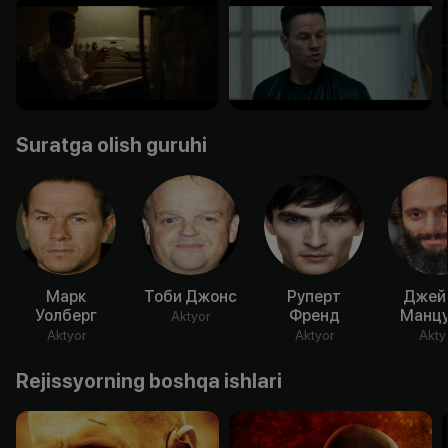
Suratga olish guruhi
Марк
Тоби Джонс
Руперт
Джей
Уолберг
Френд
Манцу
Aktyor
Aktyor
Aktyor
Akty
Rejissyorning boshqa ishlari