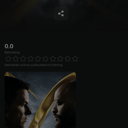
0.0
Baholang
Empty
1 Star
2 Stars
3 Stars
4 Stars
5 Stars
6 Stars
7 Stars
8 Stars
9 Stars
10 Stars
baholash uchun yulduzlarni to'ldiring