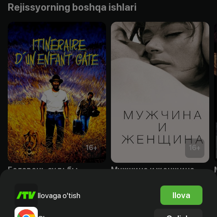
Rejissyorning boshqa ishlari
16
+
16
+
Баловень судьбы
Мужчина и женщина
Bepul
Bepul
Ilova
Ilovaga o'tish