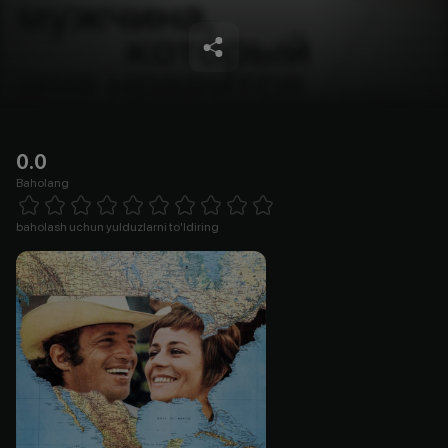
0.0
Baholang
Empty
1 Star
2 Stars
3 Stars
4 Stars
5 Stars
6 Stars
7 Stars
8 Stars
9 Stars
10 Stars
baholash uchun yulduzlarni to'ldiring