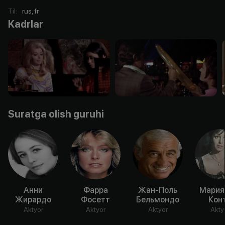
Til
:
rus, fr
Kadrlar
Suratga olish guruhi
Анни
Фарра
Жан-Поль
Мария
Жирардо
Фосетт
Бельмондо
Кон
Aktyor
Aktyor
Aktyor
Akty