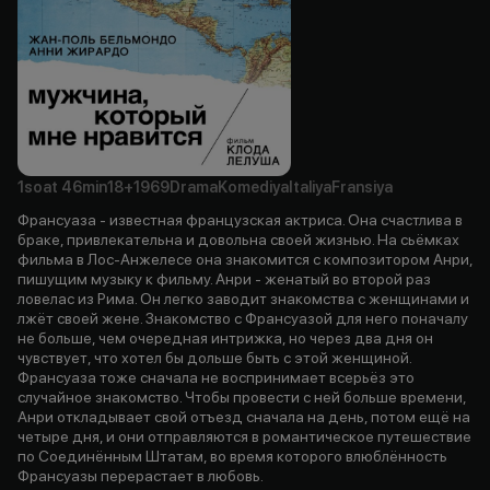
1soat
46min
18+
1969
Drama
Komediya
Italiya
Fransiya
Франсуаза - известная французская актриса. Она счастлива в
браке, привлекательна и довольна своей жизнью. На сьёмках
фильма в Лос-Анжелесе она знакомится с композитором Анри,
пишущим музыку к фильму. Анри - женатый во второй раз
ловелас из Рима. Он легко заводит знакомства с женщинами и
лжёт своей жене. Знакомство с Франсуазой для него поначалу
не больше, чем очередная интрижка, но через два дня он
чувствует, что хотел бы дольше быть с этой женщиной.
Франсуаза тоже сначала не воспринимает всерьёз это
случайное знакомство. Чтобы провести с ней больше времени,
Анри откладывает свой отъезд сначала на день, потом ещё на
четыре дня, и они отправляются в романтическое путешествие
по Соединённым Штатам, во время которого влюблённость
Франсуазы перерастает в любовь.