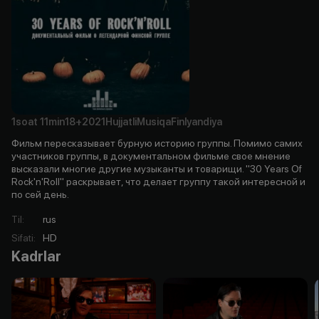
1soat
11min
18+
2021
Hujjatli
Musiqa
Finlyandiya
Фильм пересказывает бурную историю группы. Помимо самих
участников группы, в документальном фильме свое мнение
высказали многие другие музыканты и товарищи. "30 Years Of
Rock'n'Roll" раскрывает, что делает группу такой интересной и
по сей день.
Til
:
rus
Sifati
:
HD
Kadrlar