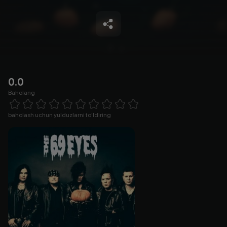
0.0
Baholang
Empty
1 Star
2 Stars
3 Stars
4 Stars
5 Stars
6 Stars
7 Stars
8 Stars
9 Stars
10 Stars
baholash uchun yulduzlarni to'ldiring