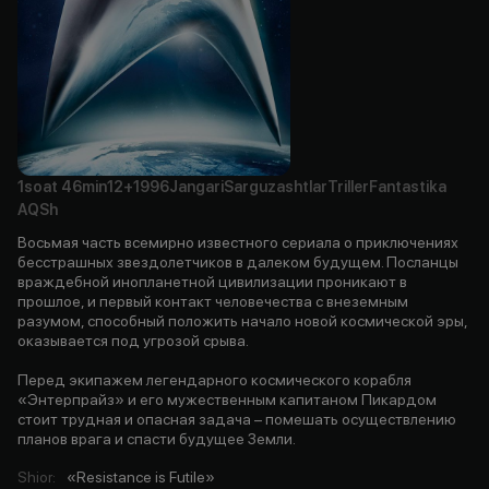
1soat
46min
12+
1996
Jangari
Sarguzashtlar
Triller
Fantastika
AQSh
Восьмая часть всемирно известного сериала о приключениях
бесстрашных звездолетчиков в далеком будущем. Посланцы
враждебной инопланетной цивилизации проникают в
прошлое, и первый контакт человечества с внеземным
разумом, способный положить начало новой космической эры,
оказывается под угрозой срыва.
Перед экипажем легендарного космического корабля
«Энтерпрайз» и его мужественным капитаном Пикардом
стоит трудная и опасная задача – помешать осуществлению
планов врага и спасти будущее Земли.
Shior
:
«Resistance is Futile»