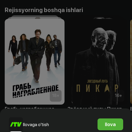
Rejissyorning boshqa ishlari
18
+
16
+
Грабь награбленное
Звёздный путь: Пикар
Obuna
Obuna
Ilova
Ilovaga o'tish