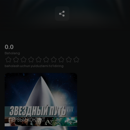
0.0
Baholang
Empty
1 Star
2 Stars
3 Stars
4 Stars
5 Stars
6 Stars
7 Stars
8 Stars
9 Stars
10 Stars
baholash uchun yulduzlarni to'ldiring