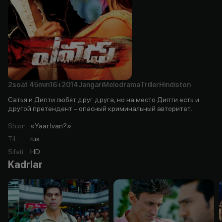
2soat
45min
16+
2014
Jangari
Melodrama
Triller
Hindiston
Сатья и Дипти любят друг друга, но на место Дипти есть и
другой претендент – опасный криминальный авторитет.
Shior
:
«Yaar Ivan?»
Til
:
rus
Sifati
:
HD
Kadrlar