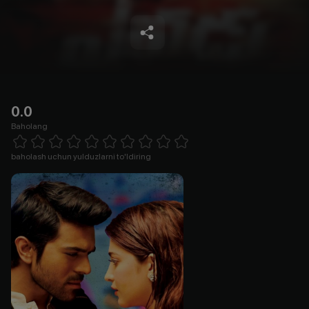
0.0
Baholang
Empty
1 Star
2 Stars
3 Stars
4 Stars
5 Stars
6 Stars
7 Stars
8 Stars
9 Stars
10 Stars
baholash uchun yulduzlarni to'ldiring