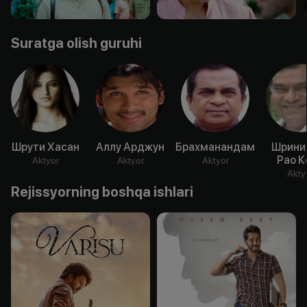
Suratga olish guruhi
Шрути Хасан
Аллу Арджун
Брахманандам
Шрини
Рао К
Aktyor
Aktyor
Aktyor
Akty
Rejissyorning boshqa ishlari