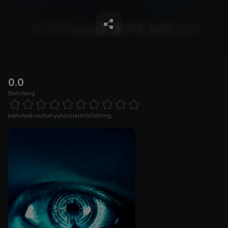
0.0
Baholang
Empty
1 Star
2 Stars
3 Stars
4 Stars
5 Stars
6 Stars
7 Stars
8 Stars
9 Stars
10 Stars
baholash uchun yulduzlarni to'ldiring