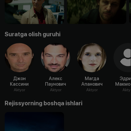
Suratga olish guruhi
Джон
Алекс
Магда
Эдри
Кассини
Паунович
Апанович
Макмо
Aktyor
Aktyor
Aktyor
Akty
Rejissyorning boshqa ishlari