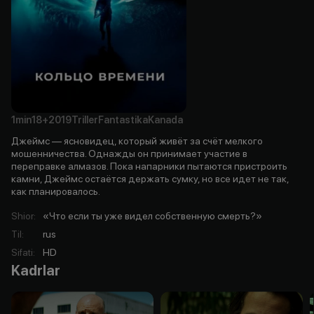
1min
18+
2019
Triller
Fantastika
Kanada
Джеймс — ясновидец, который живёт за счёт мелкого
мошенничества. Однажды он принимает участие в
переправке алмазов. Пока напарники пытаются пристроить
камни, Джеймс остаётся держать сумку, но все идет не так,
как планировалось.
Shior
:
«Что если ты уже видел собственную смерть?»
Til
:
rus
Sifati
:
HD
Kadrlar