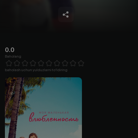
0.0
Baholang
Empty
1 Star
2 Stars
3 Stars
4 Stars
5 Stars
6 Stars
7 Stars
8 Stars
9 Stars
10 Stars
baholash uchun yulduzlarni to'ldiring