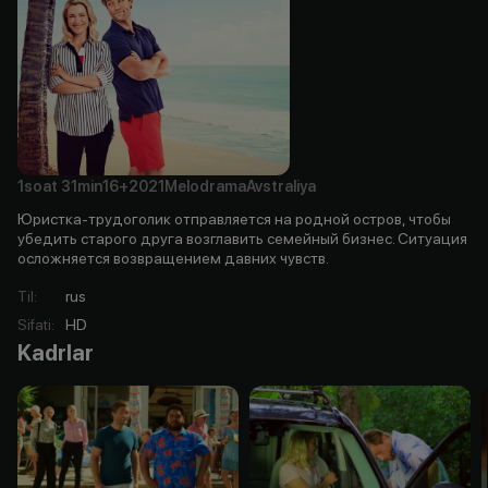
1soat
31min
16+
2021
Melodrama
Avstraliya
Юристка-трудоголик отправляется на родной остров, чтобы
убедить старого друга возглавить семейный бизнес. Ситуация
осложняется возвращением давних чувств.
Til
:
rus
Sifati
:
HD
Kadrlar