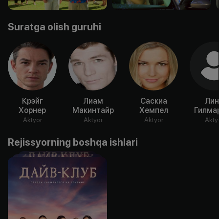
Suratga olish guruhi
Крэйг
Лиам
Саскиа
Лин
Хорнер
Макинтайр
Хемпел
Гилма
Aktyor
Aktyor
Aktyor
Akty
Rejissyorning boshqa ishlari