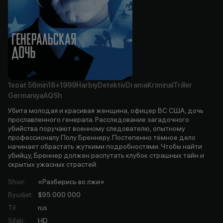
1soat
56min
18+
1999
Harbiy
Detektiv
Drama
Kriminal
Triller
Germaniya
AQSh
Убита молодая и красивая женщина, офицер ВС США, дочь
прославленного генерала. Расследование загадочного
убийства поручают военному следователю, опытному
профессионалу Полу Бреннеру. Постепенно тёмное дело
начинает обрастать жуткими подробностями. Чтобы найти
убийцу, Бреннер должен распутать клубок страшных тайн и
скрытых ужасных страстей.
Shior
:
«Разберись во лжи»
Byudjet
:
$95 000 000
Til
:
rus
Sifati
:
HD