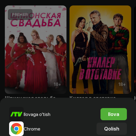
18
+
18
+
Шпионская свадьба
Киллер в отставке
Obuna
Obuna
Ilova
Ilovaga o'tish
Qolish
Chrome