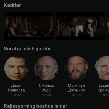
Kadrlar
Suratga olish guruhi
Джон
Джеймс
Марк Бун
Дже
Траволта
Вудс
Джуниор
Крому
Aktyor
Aktyor
Aktyor
Akty
Rejissyorning boshqa ishlari