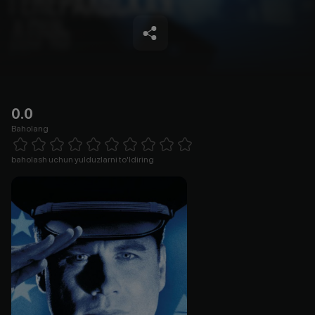
0.0
Baholang
Empty
1 Star
2 Stars
3 Stars
4 Stars
5 Stars
6 Stars
7 Stars
8 Stars
9 Stars
10 Stars
baholash uchun yulduzlarni to'ldiring