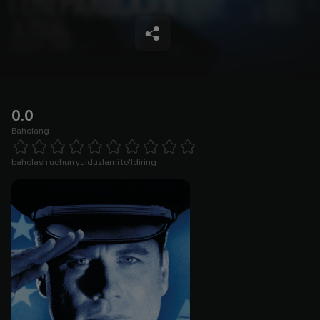
0.0
Baholang
Empty
1 Star
2 Stars
3 Stars
4 Stars
5 Stars
6 Stars
7 Stars
8 Stars
9 Stars
10 Stars
baholash uchun yulduzlarni to'ldiring