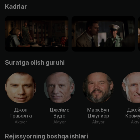
Kadrlar
Suratga olish guruhi
Джон
Джеймс
Марк Бун
Дже
Траволта
Вудс
Джуниор
Крому
Aktyor
Aktyor
Aktyor
Akty
Rejissyorning boshqa ishlari