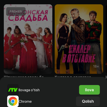
18
+
18
+
Шпионская свадьба
Киллер в отставке
Obuna
Obuna
Ilova
Ilovaga o'tish
Qolish
Chrome