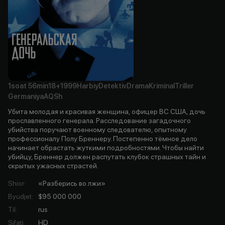
1soat
56min
18+
1999
Harbiy
Detektiv
Drama
Kriminal
Triller
Germaniya
AQSh
Убита молодая и красивая женщина, офицер ВС США, дочь
прославленного генерала. Расследование загадочного
убийства поручают военному следователю, опытному
профессионалу Полу Бреннеру. Постепенно тёмное дело
начинает обрастать жуткими подробностями. Чтобы найти
убийцу, Бреннер должен распутать клубок страшных тайн и
скрытых ужасных страстей.
Shior
:
«Разберись во лжи»
Byudjet
:
$95 000 000
Til
:
rus
Sifati
:
HD