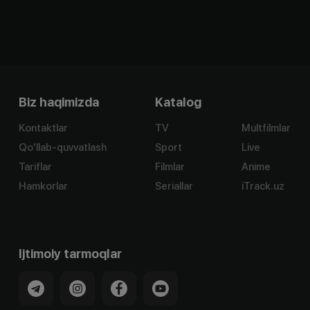
Biz haqimizda
Katalog
Kontaktlar
TV
Multfilmlar
Qo'llab-quvvatlash
Sport
Live
Tariflar
Filmlar
Anime
Hamkorlar
Seriallar
iTrack.uz
Ijtimoiy tarmoqlar