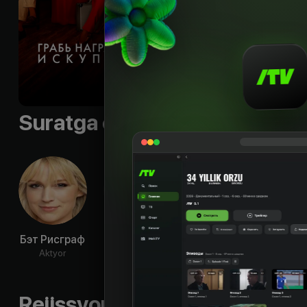
робототехнике… и ч
Shior
:
«Воровство - 
Til
:
rus, eng
Sifati
:
HD
Suratga olish guruhi
Бэт Рисграф
Джина
Элдис Ходж
Ноа 
Беллман
Aktyor
Aktyor
Ak
Aktyor
Rejissyorning boshqa ishlari