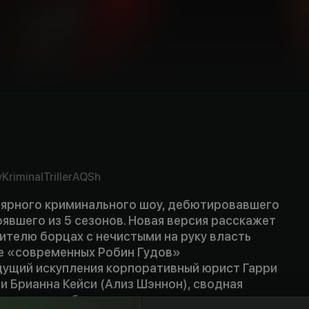
v
Kriminal
Triller
AQSh
лярного криминального шоу, дебютировавшего
оявшего из 5 сезонов. Новая версия расскажет
ителю борцах с нечистыми на руку власть
е «современных Робин Гудов»
ущий искупления корпоративный юрист Гарри
 и Брианна Кейси (Ализ Шэннон), сводная
которая разбирается в компьютерах,