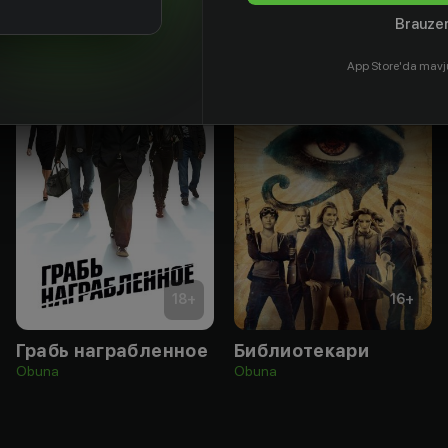
Brauzer
App Store'da mavj
18
+
16
+
Грабь награбленное
Библиотекари
Obuna
Obuna