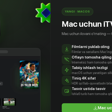
астенько попадает в неприятности.
это дело взаимное»
YANGI · MACOS
Mac uchun iT
Mac uchun ilovani o'rnating — 
Filmlarni yuklab oling
Filmlar va seriallarni Mac'in
Oflayn tomosha qiling
Internetsiz ham tomosha qil
Tabiiy ishlash tezligi
macOS uchun yaratilgan silliq
Tiniq 4K sifat
HDR qo'llab-quvvatlashi bilan
Уайли
Ализ Шэннон
Кристиан
Люси Тейлор
Tasvir ustida tasvir
Кейн
tyor
Aktyor
Aktyor
Ishlаб turib ham tomosha qil
Aktyor
Mac uc