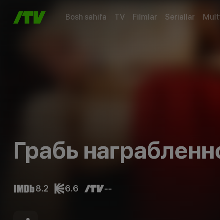
Bosh sahifa
TV
Filmlar
Seriallar
Mult
Грабь награбленн
8.2
6.6
--