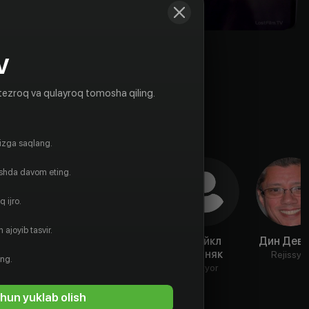
V
tezroq va qulayroq tomosha qiling.
gizga saqlang.
ishda davom eting.
 ijro.
 ajoyib tasvir.
Бриттани
Ганс Тестер
Майкл
Дин Дев
Чандлер
Возняк
Aktyor
Rejissyo
ing.
Aktyor
Aktyor
hun yuklab olish