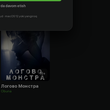
da davom etish
ud · macOS 12 yoki yangiroq
16
+
Логово Монстра
Obuna