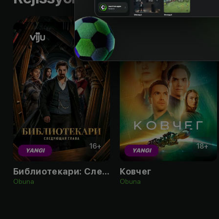
16
+
18
+
YANGI
YANGI
Библиотекари: Следующая глава
Ковчег
Obuna
Obuna