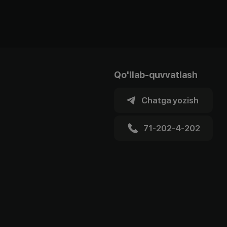
Qo'llab-quvvatlash
Chatga yozish
71-202-4-202