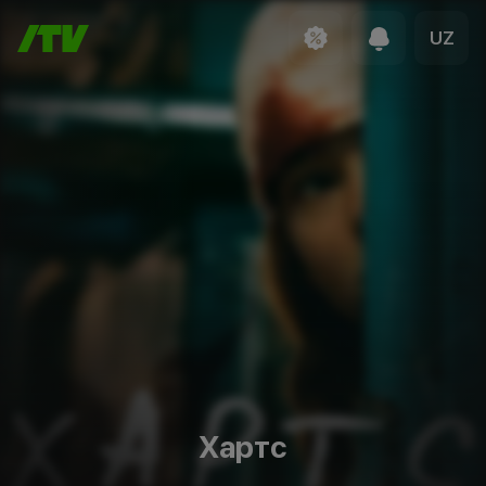
UZ
Хартс