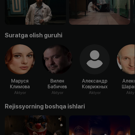
Suratga olish guruhi
Маруся
Вилен
Александр
Алек
Климова
Бабичев
Коврижных
Шара
Aktyor
Aktyor
Aktyor
Akty
Rejissyorning boshqa ishlari