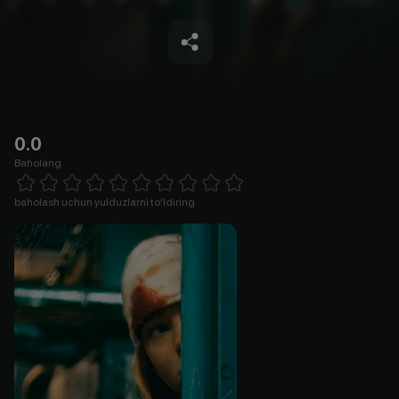
0.0
Baholang
Empty
1 Star
2 Stars
3 Stars
4 Stars
5 Stars
6 Stars
7 Stars
8 Stars
9 Stars
10 Stars
baholash uchun yulduzlarni to'ldiring