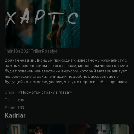
1min
18+
2021
Triller
Rossiya
Врач Геннадий Лисицын приходит к известному журналисту с
важным сообщением. По его словам, менее чем через год мир
будет охвачен неизвестным вирусом, который материализует
человеческие страхи. Геннадий подробно рассказывает о
будущей катастрофе, уверяя, что уже пережил её... в прошлом.
Shior
:
«Посмотри страху в глаза»
Til
:
rus
Sifati
:
HD
Kadrlar