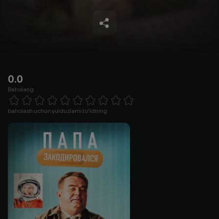
0.0
Baholang
Empty
1 Star
2 Stars
3 Stars
4 Stars
5 Stars
6 Stars
7 Stars
8 Stars
9 Stars
10 Stars
baholash uchun yulduzlarni to'ldiring