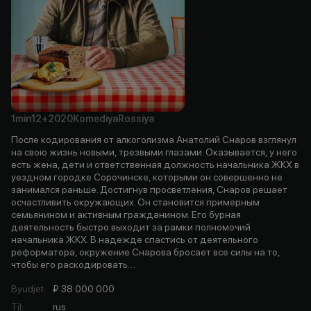
1min
12+
2020
Komediya
Rossiya
После кодирования от алкоголизма Анатолий Снаров взглянул
на свою жизнь новыми, трезвыми глазами. Оказывается, у него
есть жена, дети и ответственная должность начальника ЖКХ в
уездном городке Сорочинске, которыми он совершенно не
занимался раньше. Достигнув просветления, Снаров решает
осчастливить окружающих. Он становится примерным
семьянином и активным гражданином. Его бурная
деятельность быстро выходит за рамки полномочий
начальника ЖКХ. В надежде спастись от деятельного
реформатора, окружение Снарова бросает все силы на то,
чтобы его раскодировать…
Byudjet
:
₽ 38 000 000
Til
:
rus