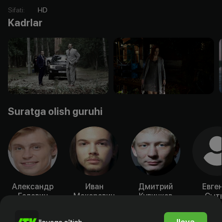
Sifati
:
HD
Kadrlar
Suratga olish guruhi
Александр
Иван
Дмитрий
Евге
Головин
Макаревич
Куличков
Сыт
Aktyor
Aktyor
Aktyor
Akty
Ilova