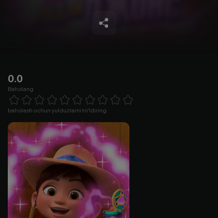
0.0
Baholang
Empty
1 Star
2 Stars
3 Stars
4 Stars
5 Stars
6 Stars
7 Stars
8 Stars
9 Stars
10 Stars
baholash uchun yulduzlarni to'ldiring