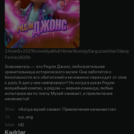
24min
6+
2021
Komediya
Multfilmlar
Musiqiy
Sarguzashtlar
Oilaviy
Fentezi
AQSh
Знакомьтесь — это Ридли Джонс, любознательная
хранительница исторического музея. Она заботится о
безопасности его обитателей и мгновенно переходит от слов
к делу. А дел у нее невпроворот! Но когда в руках Ридли
волшебный компас, а рядом — верная команда, любые
испытания им по плечу. Музей оживает, и приключения
начинаются!
Shior
:
«Когда музей оживет. Приключения начинаются»
Til
:
rus, eng
Sifati
:
HD
Kadrlar