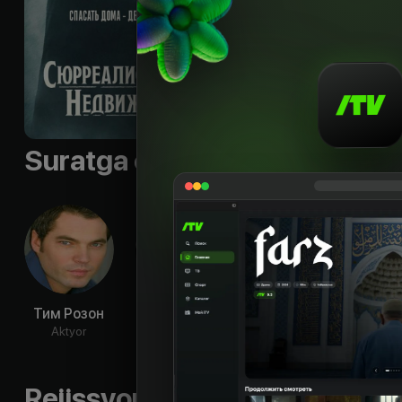
Subtitr
:
eng
Sifati
:
HD
Suratga olish guruhi
Тим Розон
Морис Дин
Адам
Сара
Винт
Корсон
Aktyor
Ak
Aktyor
Aktyor
Rejissyorning boshqa ishlari