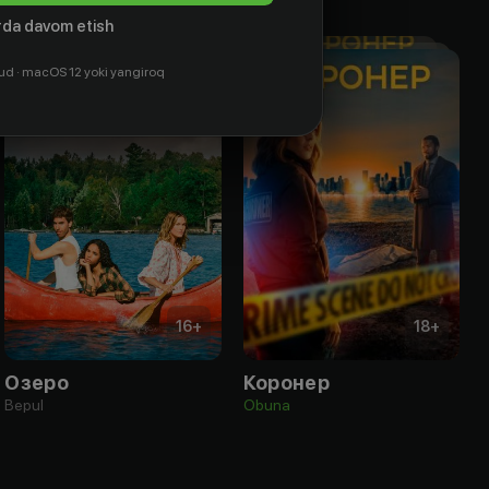
da davom etish
ud · macOS 12 yoki yangiroq
16
+
18
+
Озеро
Коронер
Bepul
Obuna