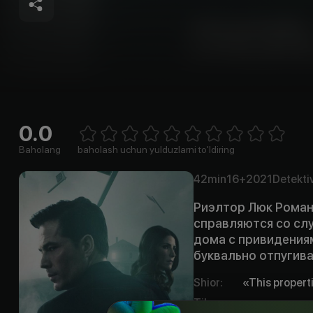
0.0
Empty
1 Star
2 Stars
3 Stars
4 Stars
5 Stars
6 Stars
7 Stars
8 Stars
9 Stars
10 Stars
Baholang
baholash uchun yulduzlarni to'ldiring
42min
16+
2021
Detekti
Риэлтор Люк Роман
справляются со слу
дома с привидения
буквально отпугив
Shior
:
«This properti
Til
:
rus