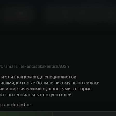
v
Drama
Triller
Fantastika
Fentezi
AQSh
 и элитная команда специалистов
чаями, которые больше никому не по силам:
ми и мистическими сущностями, которые
ают потенциальных покупателей.
es are to die for»