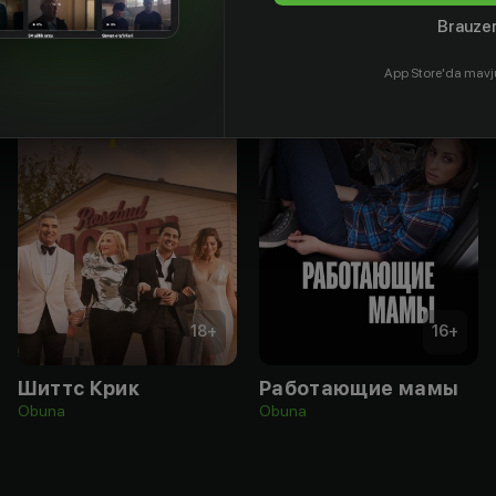
Brauzer
App Store'da mavj
18
+
16
+
Шиттс Крик
Работающие мамы
Obuna
Obuna