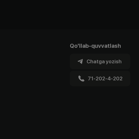
Qo'llab-quvvatlash
Chatga yozish
71-202-4-202