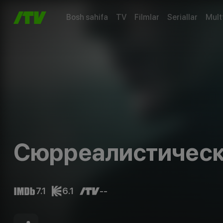
Bosh sahifa
TV
Filmlar
Seriallar
Mult
Сюрреалистическ
7.1
6.1
--