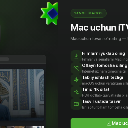
YANGI · MACOS
Mac uchun iT
Mac uchun ilovani o'rnating — 
Filmlarni yuklab oling
Filmlar va seriallarni Mac'in
Oflayn tomosha qiling
Internetsiz ham tomosha qil
Tabiiy ishlash tezligi
macOS uchun yaratilgan silliq
Tiniq 4K sifat
HDR qo'llab-quvvatlashi bilan
 Леви
Дженнифер
Саванна
Теннилл Рид
Tasvir ustida tasvir
Дэйл
Бэсли
tyor
Aktyor
Ishlаб turib ham tomosha qil
Aktyor
Aktyor
Mac uc