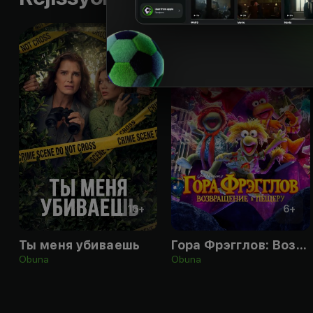
16
+
6
+
Ты меня убиваешь
Гора Фрэгглов: Возвращение в пещеру
Obuna
Obuna