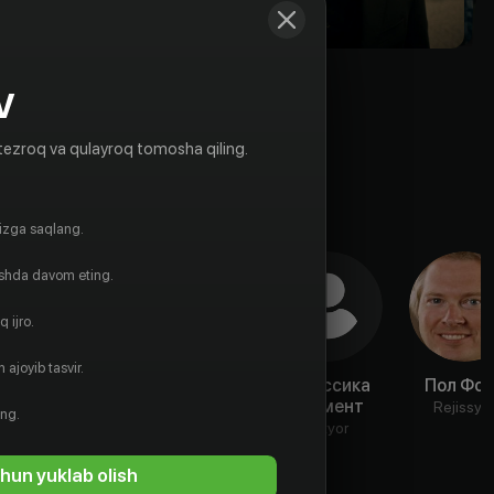
V
tezroq va qulayroq tomosha qiling.
gizga saqlang.
ishda davom eting.
 ijro.
 ajoyib tasvir.
Тиффани
Зара Мэтьюз
Джессика
Пол Фок
Блом
Клемент
Aktyor
Rejissyo
ing.
Aktyor
Aktyor
hun yuklab olish