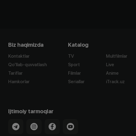
Biz haqimizda
Katalog
Kontaktlar
TV
Multfilmlar
Qo'llab-quvvatlash
Sport
Live
Tariflar
Filmlar
Anime
Hamkorlar
Seriallar
iTrack.uz
Ijtimoiy tarmoqlar